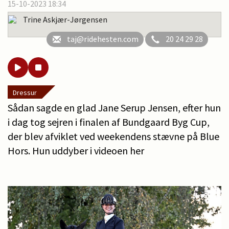
15-10-2023 18:34
Trine Askjær-Jørgensen
taj@ridehesten.com
20 24 29 28
Dressur
Sådan sagde en glad Jane Serup Jensen, efter hun
i dag tog sejren i finalen af Bundgaard Byg Cup,
der blev afviklet ved weekendens stævne på Blue
Hors. Hun uddyber i videoen her