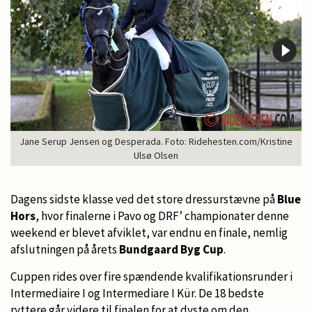
Jane Serup Jensen og Desperada. Foto: Ridehesten.com/Kristine
Ulsø Olsen
Dagens sidste klasse ved det store dressurstævne på
Blue
Hors
, hvor finalerne i Pavo og DRF’ championater denne
weekend er blevet afviklet, var endnu en finale, nemlig
afslutningen på årets
Bundgaard Byg Cup
.
Cuppen rides over fire spændende kvalifikationsrunder i
Intermediaire I og Intermediare I Kür. De 18 bedste
ryttere går videre til finalen for at dyste om den