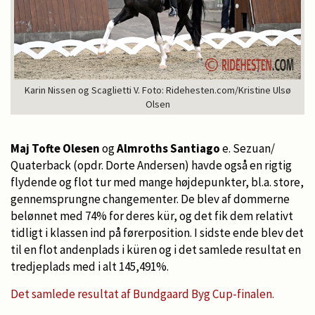
Karin Nissen og Scaglietti V. Foto: Ridehesten.com/Kristine Ulsø
Olsen
Maj Tofte Olesen
og
Almroths Santiago
e. Sezuan/
Quaterback (opdr. Dorte Andersen) havde også en rigtig
flydende og flot tur med mange højdepunkter, bl.a. store,
gennemsprungne changementer. De blev af dommerne
belønnet med 74% for deres kür, og det fik dem relativt
tidligt i klassen ind på førerposition. I sidste ende blev det
til en flot andenplads i küren og i det samlede resultat en
tredjeplads med i alt 145,491%.
Det samlede resultat af Bundgaard Byg Cup-finalen.