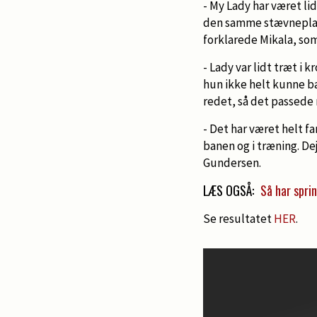
- My Lady har været li
den samme stævneplads 
forklarede Mikala, so
- Lady var lidt træt i
hun ikke helt kunne bær
redet, så det passed
- Det har været helt f
banen og i træning. De
Gundersen.
LÆS OGSÅ:
Så har spri
Se resultatet
HER
.