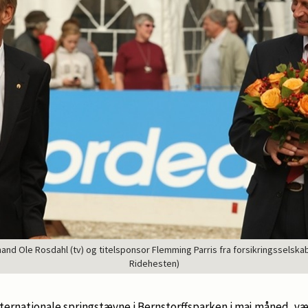
nd Ole Rosdahl (tv) og titelsponsor Flemming Parris fra forsikringsselskabe
Ridehesten)
internationale springstævne i Bernstorffsparken i maj måned, v