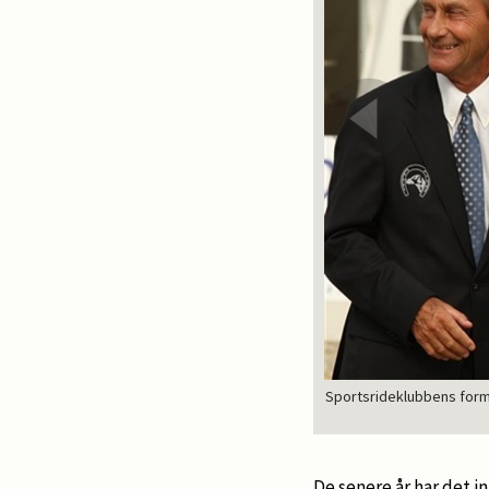
Sportsrideklubbens forma
De senere år har det 