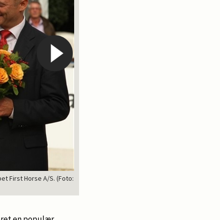
t First Horse A/S. (Foto:
æret en populær