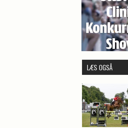
LÆS OGSÅ