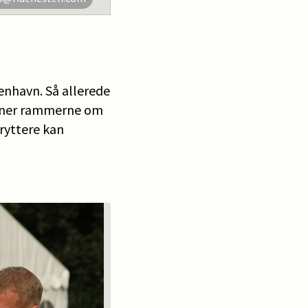
benhavn. Så allerede
danner rammerne om
ryttere kan