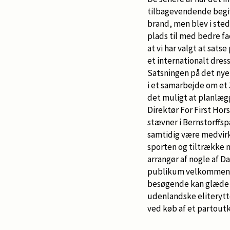
tilbagevendende begiv
brand, men blev i sted
plads til med bedre fa
at vi har valgt at sats
et internationalt dres
Satsningen på det nye 
i et samarbejde om et 
det muligt at planlæg
Direktør For First Hor
stævner i Bernstorffsp
samtidig være medvirk
sporten og tiltrække n
arrangør af nogle af D
publikum velkommen i m
besøgende kan glæde s
udenlandske eliterytt
ved køb af et partoutk