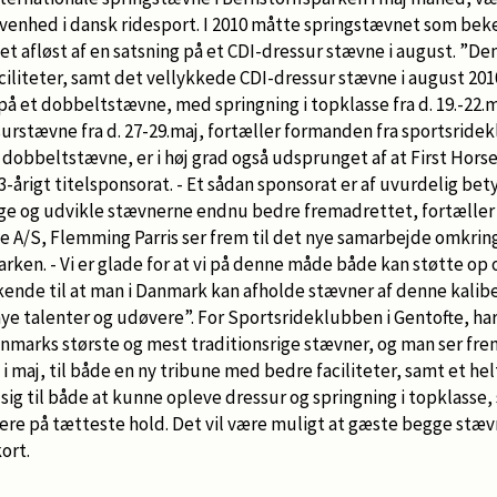
enhed i dansk ridesport. I 2010 måtte springstævnet som bek
et afløst af en satsning på et CDI-dressur stævne i august. ”D
ciliteter, samt det vellykkede CDI-dressur stævne i august 201
e på et dobbeltstævne, med springning i topklasse fra d. 19.-22.m
surstævne fra d. 27-29.maj, fortæller formanden fra sportsride
dobbeltstævne, er i høj grad også udsprunget af at First Horse 
3-årigt titelsponsorat. - Et sådan sponsorat er af uvurdelig bet
ge og udvikle stævnerne endnu bedre fremadrettet, fortæller
se A/S, Flemming Parris ser frem til det nye samarbejde omkrin
arken. - Vi er glade for at vi på denne måde både kan støtte op
ende til at man i Danmark kan afholde stævner af denne kalib
ye talenter og udøvere”. For Sportsrideklubben i Gentofte, har
anmarks største og mest traditionsrige stævner, og man ser fre
aj, til både en ny tribune med bedre faciliteter, samt et hel
ig til både at kunne opleve dressur og springning i topklasse
ere på tætteste hold. Det vil være muligt at gæste begge stæv
ort.