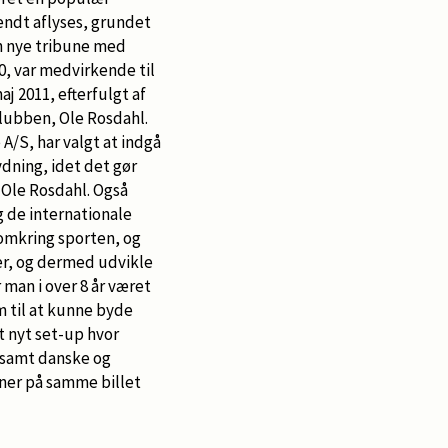
endt aflyses, grundet
en nye tribune med
0, var medvirkende til
aj 2011, efterfulgt af
klubben, Ole Rosdahl.
A/S, har valgt at indgå
ydning, idet det gør
 Ole Rosdahl. Også
g de internationale
 omkring sporten, og
er, og dermed udvikle
 man i over 8 år været
m til at kunne byde
t nyt set-up hvor
, samt danske og
ner på samme billet