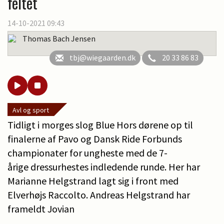
feltet
14-10-2021 09:43
Thomas Bach Jensen
tbj@wiegaarden.dk
20 33 86 83
Avl og sport
Tidligt i morges slog Blue Hors dørene op til
finalerne af Pavo og Dansk Ride Forbunds
championater for ungheste med de 7-
årige dressurhestes indledende runde. Her har
Marianne Helgstrand lagt sig i front med
Elverhøjs Raccolto. Andreas Helgstrand har
frameldt Jovian