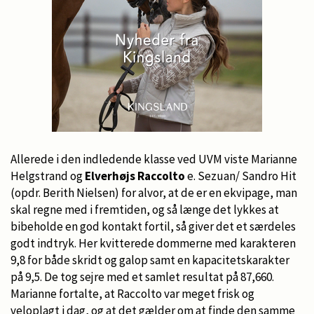
Allerede i den indledende klasse ved UVM viste Marianne
Helgstrand og
Elverhøjs Raccolto
e. Sezuan/ Sandro Hit
(opdr. Berith Nielsen) for alvor, at de er en ekvipage, man
skal regne med i fremtiden, og så længe det lykkes at
bibeholde en god kontakt fortil, så giver det et særdeles
godt indtryk. Her kvitterede dommerne med karakteren
9,8 for både skridt og galop samt en kapacitetskarakter
på 9,5. De tog sejre med et samlet resultat på 87,660.
Marianne fortalte, at Raccolto var meget frisk og
veloplagt i dag, og at det gælder om at finde den samme