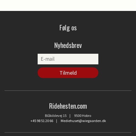
Følg os
Nyhedsbrev
Ridehesten.com
Blåkildevej 15 | 9500 Hobro
+45 98 51 20 66
|
Mediehuset@wiegaarden.dk