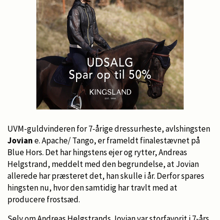
UVM-guldvinderen for 7-årige dressurheste, avlshingsten
Jovian
e. Apache/ Tango, er frameldt finalestævnet på
Blue Hors. Det har hingstens ejer og rytter, Andreas
Helgstrand, meddelt med den begrundelse, at Jovian
allerede har præsteret det, han skulle i år. Derfor spares
hingsten nu, hvor den samtidig har travlt med at
producere frostsæd.
Selv om Andreas Helgstrands Jovian var storfavorit i 7-års