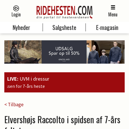
Login
Menu
Nyheder
Salgsheste
E-magasin
LIVE:
UVM i dressur
15:09
Brandtbjerg
< Tilbage
Elvershøjs Raccolto i spidsen af 7-års