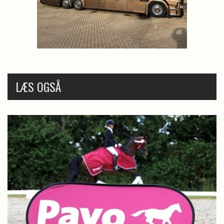
LÆS OGSÅ