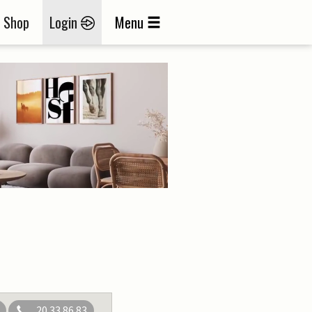
Shop
Login
Menu
20 33 86 83