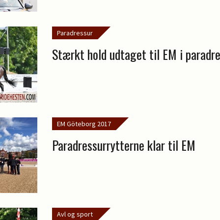
Paradressur
Stærkt hold udtaget til EM i paradr
EM Göteborg 2017
Paradressurrytterne klar til EM
Avl og sport