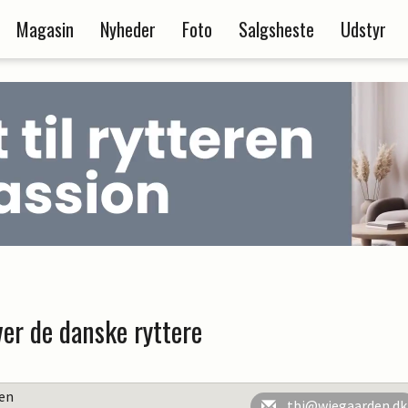
Magasin
Nyheder
Foto
Salgsheste
Udstyr
er de danske ryttere
en
tbj@wiegaarden.dk