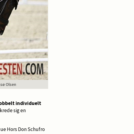
lsø Olsen
obbelt individuelt
krede sig en
lue Hors Don Schufro