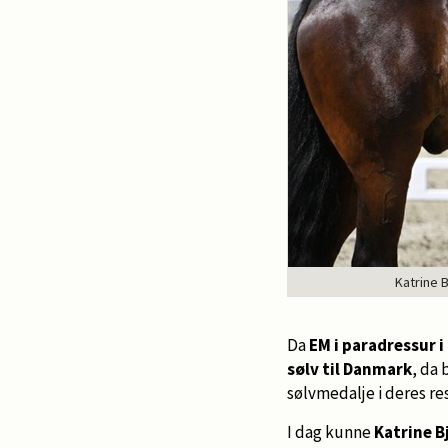
Katrine 
Da
EM i paradressur 
sølv til Danmark
, da
sølvmedalje i deres resp
I dag kunne
Katrine B