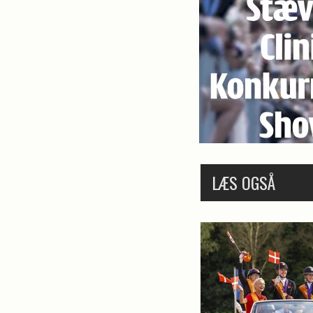
LÆS OGSÅ