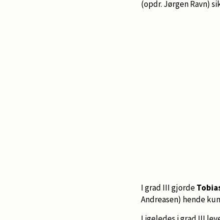
(opdr. Jørgen Ravn) sik
I grad III gjorde
Tobia
Andreasen) hende kunst
Ligeledes i grad III le