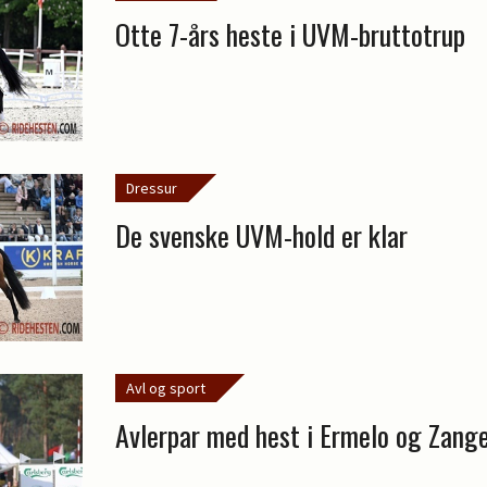
Otte 7-års heste i UVM-bruttotrup
Dressur
De svenske UVM-hold er klar
Avl og sport
Avlerpar med hest i Ermelo og Zang