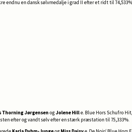
re endnu en dansk sølvmedalje i grad II efter et ridt til 74,533%
s Thorning Jørgensen
og
Jolene Hill
e. Blue Hors Schufro Hit
en efter og vandt sølv efter en stærk præstation til 75,333%.
verede
Karla Dyhm-Junge
og
Miss Daisy
e. De Noir/ Blue Hors 