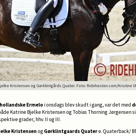
Bjelke Kristensen og Gørklintgårds Quater. Foto: Ridehesten.com/Kristine U
i hollandske Ermelo
i onsdags blev skudt i gang, var det med
d
 både Katrine Bjelke Kristensen og Tobias Thorning Jørgensen si
ektive grader, hhv. II og III.
jelke Kristensen
og
Gørklintgaards Quater
e. Quaterback/ B