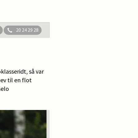
20 24 29 28
klasseridt, så var
v til en flot
melo