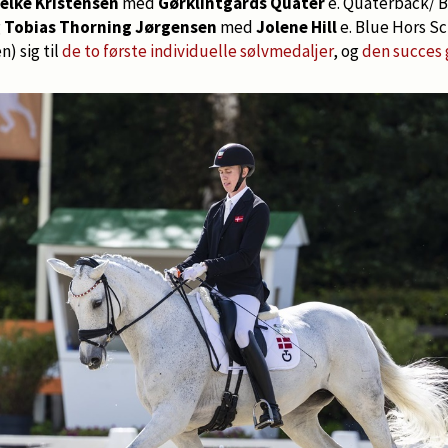
jelke Kristensen
med
Gørklintgårds Quater
e. Quaterback/ 
g
Tobias Thorning Jørgensen
med
Jolene Hill
e. Blue Hors Sc
) sig til
de to første individuelle sølvmedaljer
, og
den succes 