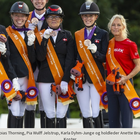
bias Thorning, Pia Wulff Jelstrup, Karla Dyhm-Junge og holdleder Anette Bru
Koster