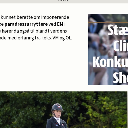
vi kunnet berette om imponerende
ske
paradressurryttere
ved
EM
i
e hører da også til blandt verdens
e med erfaring fra f.eks. VM og OL.