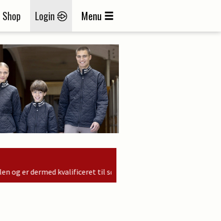
Shop
Login
Menu
øndagens finale