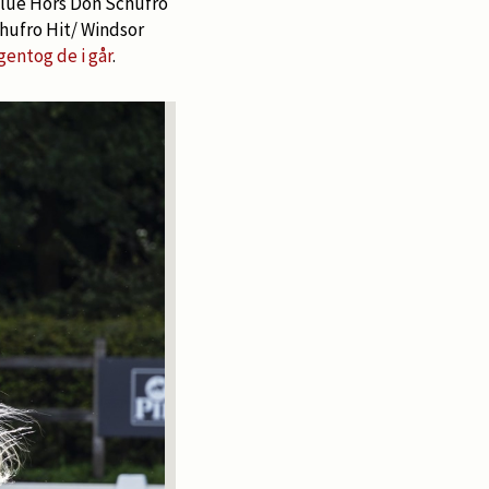
Blue Hors Don Schufro
hufro Hit/ Windsor
gentog de i går
.