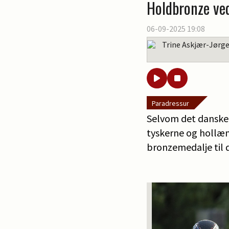
Holdbronze ved
06-09-2025 19:08
Trine Askjær-Jørg
Paradressur
Selvom det danske h
tyskerne og hollænd
bronzemedalje til 