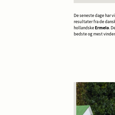
De seneste dage har 
resultater fra de dan
hollandske
Ermelo
. D
bedste og mest vindend