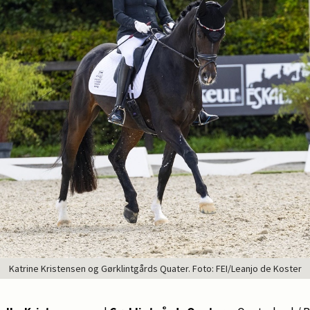
Katrine Kristensen og Gørklintgårds Quater. Foto: FEI/Leanjo de Koster