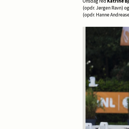
Onsdag red
Katrine B
(opdr. Jørgen Ravn) o
(opdr. Hanne Andreasen