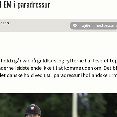
 EM i paradressur
ensen
taj@ridehesten.com
old i går var på guldkurs, og rytterne har leveret top
erne i sidste ende ikke til at komme uden om. Det ble
det danske hold ved EM i paradressur i hollandske Er