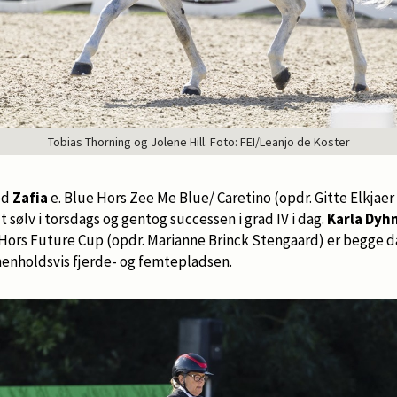
Tobias Thorning og Jolene Hill. Foto: FEI/Leanjo de Koster
ed
Zafia
e. Blue Hors Zee Me Blue/ Caretino (opdr. Gitte Elkjaer
lt sølv i torsdags og gentog successen i grad IV i dag.
Karla Dy
 Hors Future Cup (opdr. Marianne Brinck Stengaard) er begge d
enholdsvis fjerde- og femtepladsen.