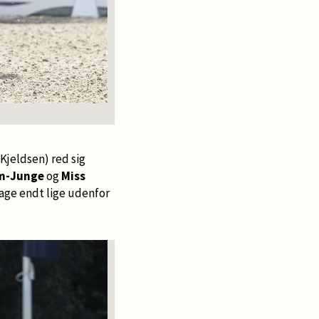
 Kjeldsen) red sig
hm-Junge
og
Miss
age endt lige udenfor