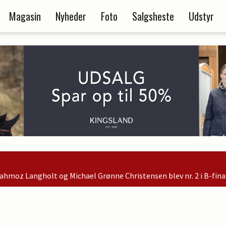
Magasin
Nyheder
Foto
Salgsheste
Udstyr
hristensen blev nr. 2 i B-finalen og er dermed kvalificeret til s