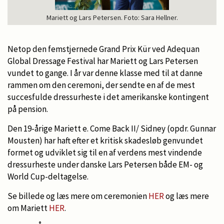
Mariett og Lars Petersen. Foto: Sara Hellner.
Netop den femstjernede Grand Prix Kür ved Adequan
Global Dressage Festival har Mariett og Lars Petersen
vundet to gange. I år var denne klasse med til at danne
rammen om den ceremoni, der sendte en af de mest
succesfulde dressurheste i det amerikanske kontingent
på pension.
Den 19-årige Mariett e. Come Back II/ Sidney (opdr. Gunnar
Mousten) har haft efter et kritisk skadesløb genvundet
formet og udviklet sig til en af verdens mest vindende
dressurheste under danske Lars Petersen både EM- og
World Cup-deltagelse.
Se billede og læs mere om ceremonien
HER
og læs mere
om Mariett
HER
.