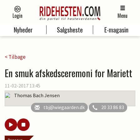
Login
Menu
Nyheder
Salgsheste
E-magasin
< Tilbage
En smuk afskedsceremoni for Mariett
11-02-2017 13:45
Thomas Bach Jensen
tbj@wiegaarden.dk
20 33 86 83