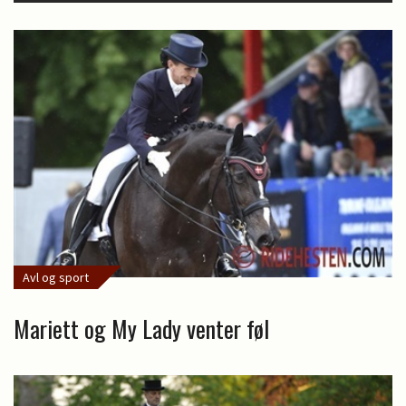
Avl og sport
Mariett og My Lady venter føl