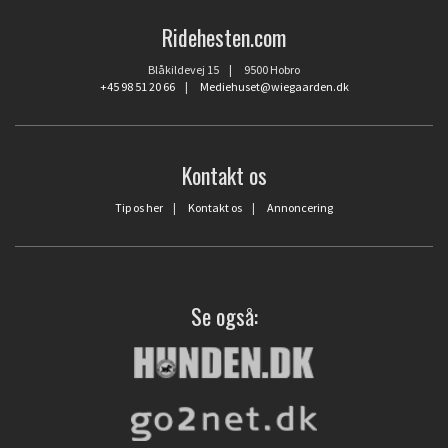
Ridehesten.com
Blåkildevej 15 | 9500 Hobro
+45 98 51 20 66
|
Mediehuset@wiegaarden.dk
Kontakt os
Tip os her
|
Kontakt os
|
Annoncering
Se også: