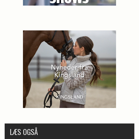
LÆS OGSÅ