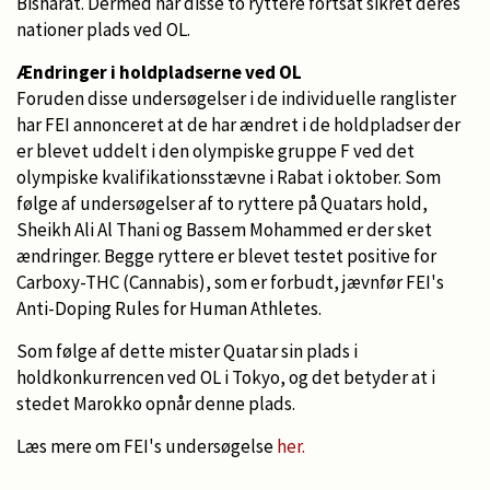
Bisharat. Dermed har disse to ryttere fortsat sikret deres
nationer plads ved OL.
Ændringer i holdpladserne ved OL
Foruden disse undersøgelser i de individuelle ranglister
har FEI annonceret at de har ændret i de holdpladser der
er blevet uddelt i den olympiske gruppe F ved det
olympiske kvalifikationsstævne i Rabat i oktober. Som
følge af undersøgelser af to ryttere på Quatars hold,
Sheikh Ali Al Thani og Bassem Mohammed er der sket
ændringer. Begge ryttere er blevet testet positive for
Carboxy-THC (Cannabis), som er forbudt, jævnfør FEI's
Anti-Doping Rules for Human Athletes.
Som følge af dette mister Quatar sin plads i
holdkonkurrencen ved OL i Tokyo, og det betyder at i
stedet Marokko opnår denne plads.
Læs mere om FEI's undersøgelse
her.