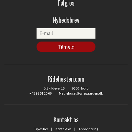
Følg os
Nyhedsbrev
Ridehesten.com
Blåkildevej 15 | 9500 Hobro
+45 98 51 20 66
|
Mediehuset@wiegaarden.dk
Kontakt os
Tip os her
|
Kontakt os
|
Annoncering