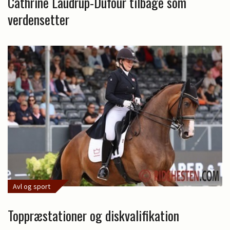
Cathrine Laudrup-Dufour tilbage som
verdensetter
Avl og sport
Toppræstationer og diskvalifikation