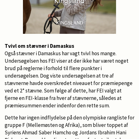
Tvivl om stævner i Damaskus
Også stævner i Damaskus har vagt tvivl hos mange.
Undersøgelsen hos FEI viser at der ikke har været noget
brud på reglerne i forhold til flere punkter i
undersøgelsen. Dog viste undersøgelsen at tre af
stævnerne havde overskredet niveauet for præmiepenge
ved et 2* stævne. Som følge af dette, har FEI valgt at
fjerne en FEI-klasse fra hver af stævnerne, således at
præmiesummen ender indenfor den rette sum.
Dette har ingen indflydelse på den olympiske rangliste for
gruppe F (Mellemøsten og Afrika), som bliver toppet af
Syriens Ahmad Saber Hamcho og Jordans Ibrahim Hani