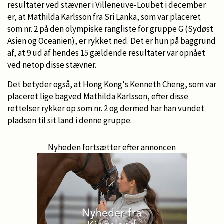
resultater ved stævner i Villeneuve-Loubet i december
er, at Mathilda Karlsson fra Sri Lanka, som var placeret
som nr. 2 på den olympiske rangliste for gruppe G (Sydøst
Asien og Oceanien), er rykket ned. Det er hun på baggrund
af, at 9 ud af hendes 15 gældende resultater var opnået
ved netop disse stævner.
Det betyder også, at Hong Kong's Kenneth Cheng, som var
placeret lige bagved Mathilda Karlsson, efter disse
rettelser rykker op som nr. 2 og dermed har han vundet
pladsen til sit land i denne gruppe.
Nyheden fortsætter efter annoncen