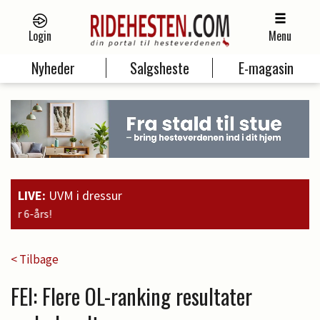
Login
Menu
Nyheder
Salgsheste
E-magasin
LIVE:
UVM i dressur
19:00
Guld til Faustino G. 
< Tilbage
FEI: Flere OL-ranking resultater