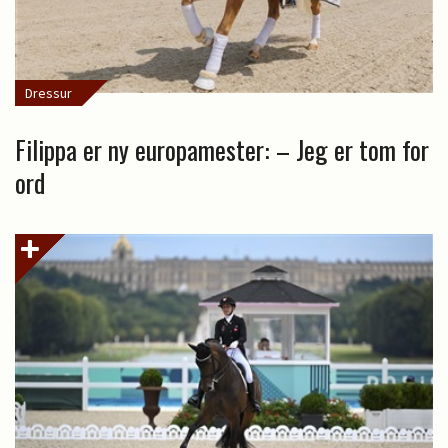
Dressur
Filippa er ny europamester: – Jeg er tom for
ord