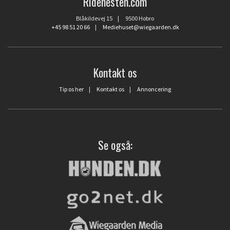
Ridehesten.com
Blåkildevej 15 | 9500 Hobro
+45 98 51 20 66
|
Mediehuset@wiegaarden.dk
Kontakt os
Tip os her
|
Kontakt os
|
Annoncering
Se også: