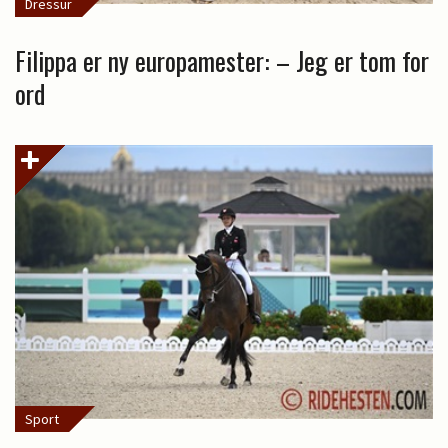
Dressur
Filippa er ny europamester: – Jeg er tom for
ord
Sport