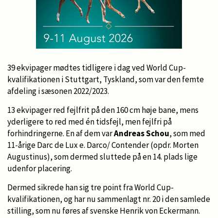
39 ekvipager mødtes tidligere i dag ved World Cup-
kvalifikationen i Stuttgart, Tyskland, som var den femte
afdeling i sæsonen 2022/2023.
13 ekvipager red fejlfrit på den 160 cm høje bane, mens
yderligere to red med én tidsfejl, men fejlfri på
forhindringerne. En af dem var
Andreas Schou
, som med
11-årige Darc de Lux e. Darco/ Contender (opdr. Morten
Augustinus), som dermed sluttede på en 14. plads lige
udenfor placering.
Dermed sikrede han sig tre point fra World Cup-
kvalifikationen, og har nu sammenlagt nr. 20 i den samlede
stilling, som nu føres af svenske Henrik von Eckermann.