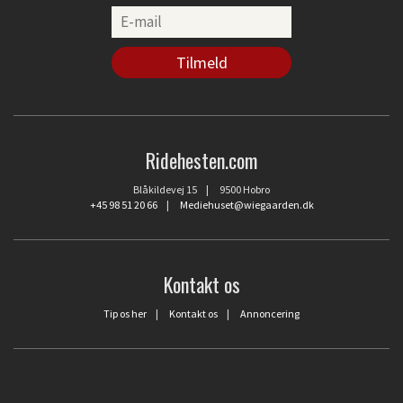
Ridehesten.com
Blåkildevej 15 | 9500 Hobro
+45 98 51 20 66
|
Mediehuset@wiegaarden.dk
Kontakt os
Tip os her
|
Kontakt os
|
Annoncering