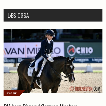
LÆS OGSÅ
Dressur