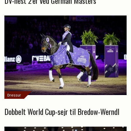
DV-hest 2'er ved German Masters
Dressur
Dobbelt World Cup-sejr til Bredow-Werndl