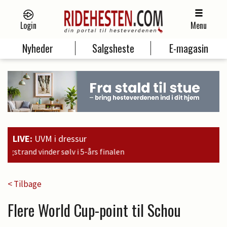
Login
Menu
Nyheder
Salgsheste
E-magasin
LIVE:
UVM i dressur
< Tilbage
Flere World Cup-point til Schou