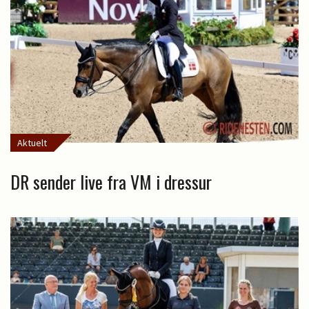
Aktuelt
DR sender live fra VM i dressur