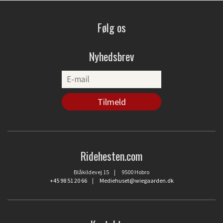
Følg os
Nyhedsbrev
Ridehesten.com
Blåkildevej 15 | 9500 Hobro
+45 98 51 20 66
|
Mediehuset@wiegaarden.dk