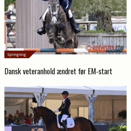
Springning
Dansk veteranhold ændret før EM-start