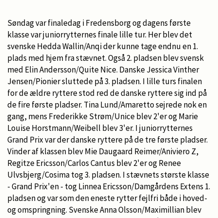
Søndag var finaledag i Fredensborg og dagens første
klasse var juniorrytternes finale lille tur. Her blev det
svenske Hedda Wallin/Anqi der kunne tage endnu en 1.
plads med hjem fra stævnet. Også 2. pladsen blev svensk
med Elin Andersson/Quite Nice. Danske Jessica Vinther
Jensen/Pionier sluttede på 3. pladsen. I lille turs finalen
for de ældre ryttere stod red de danske ryttere sig ind på
de fire første pladser. Tina Lund/Amaretto sejrede nok en
gang, mens Frederikke Strøm/Unice blev 2'er og Marie
Louise Horstmann/Weibell blev 3'er. I juniorrytternes
Grand Prix var der danske ryttere på de tre første pladser.
Vinder af klassen blev Mie Daugaard Reimer/Aniviero Z,
Regitze Ericsson/Carlos Cantus blev 2'er og Renee
Ulvsbjerg/Cosima tog 3. pladsen. I stævnets største klasse
- Grand Prix'en - tog Linnea Ericsson/Damgårdens Extens 1.
pladsen og var som den eneste rytter fejlfri både i hoved-
og omspringning. Svenske Anna Olsson/Maximillian blev