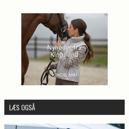
LÆS OGSÅ