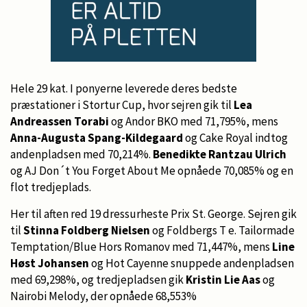
Hele 29 kat. I ponyerne leverede deres bedste
præstationer i Stortur Cup, hvor sejren gik til
Lea
Andreassen Torabi
og Andor BKO med 71,795%, mens
Anna-Augusta Spang-Kildegaard
og Cake Royal indtog
andenpladsen med 70,214%.
Benedikte Rantzau Ulrich
og AJ Don´t You Forget About Me opnåede 70,085% og en
flot tredjeplads.
Her til aften red 19 dressurheste Prix St. George. Sejren gik
til
Stinna Foldberg Nielsen
og Foldbergs T e. Tailormade
Temptation/Blue Hors Romanov med 71,447%, mens
Line
Høst Johansen
og Hot Cayenne snuppede andenpladsen
med 69,298%, og tredjepladsen gik
Kristin Lie Aas
og
Nairobi Melody, der opnåede 68,553%