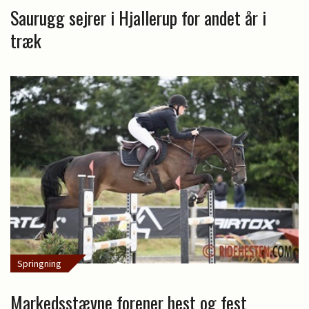
Saurugg sejrer i Hjallerup for andet år i
træk
Springning
Markedsstævne forener hest og fest