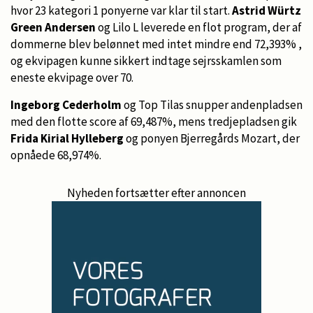
hvor 23 kategori 1 ponyerne var klar til start.
Astrid Würtz
Green Andersen
og Lilo L leverede en flot program, der af
dommerne blev belønnet med intet mindre end 72,393% ,
og ekvipagen kunne sikkert indtage sejrsskamlen som
eneste ekvipage over 70.
Ingeborg Cederholm
og Top Tilas snupper andenpladsen
med den flotte score af 69,487%, mens tredjepladsen gik
Frida Kirial Hylleberg
og ponyen Bjerregårds Mozart, der
opnåede 68,974%.
Nyheden fortsætter efter annoncen