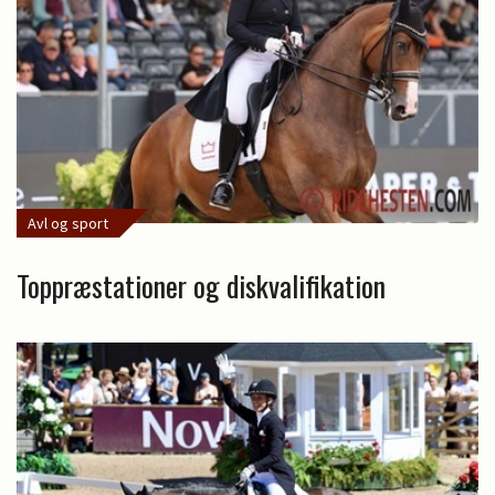
Avl og sport
Toppræstationer og diskvalifikation