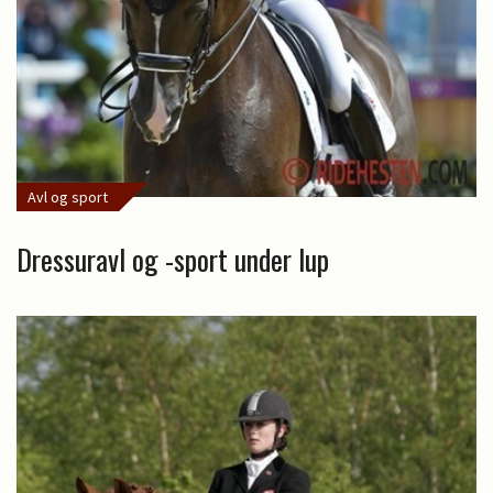
Avl og sport
Dressuravl og -sport under lup