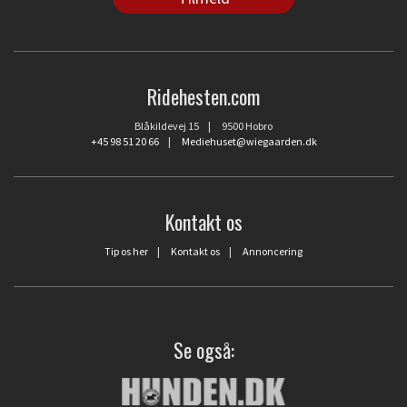
Ridehesten.com
Blåkildevej 15 | 9500 Hobro
+45 98 51 20 66
|
Mediehuset@wiegaarden.dk
Kontakt os
Tip os her
|
Kontakt os
|
Annoncering
Se også: