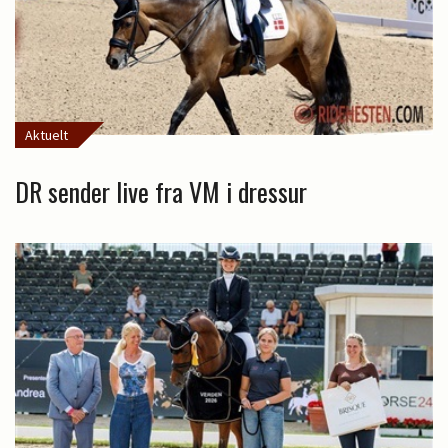
Aktuelt
DR sender live fra VM i dressur