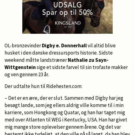
OL-bronzevinder
Digby e. Donnerhall
vil altid blive
husket i den danske dressursports historie. Sidste
weekend måtte landstræner
Nathalie zu Sayn-
Wittgenstein
sige et sidste farvel til sin trofaste makker
og ven gennem 23 år.
Der udtalte hun til Ridehesten.com:
– Det er en ære, der er slut. Sammen med Digby har jeg
besøgt lande, som jeg ellers aldrig ville komme til i min
karriere, som Hongkong og Quatar, og han har taget mig
med over Atlanten til WEG i Kentucky, USA. Han har givet
mig mange store oplevelser gennem årene. Og det var
bestemt ikke tydeligt, at den ville nå så langt, da han blev