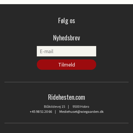
Følg os
Nyhedsbrev
Ridehesten.com
Blåkildevej 15 | 9500 Hobro
+45 98 51 20 66
|
Mediehuset@wiegaarden.dk