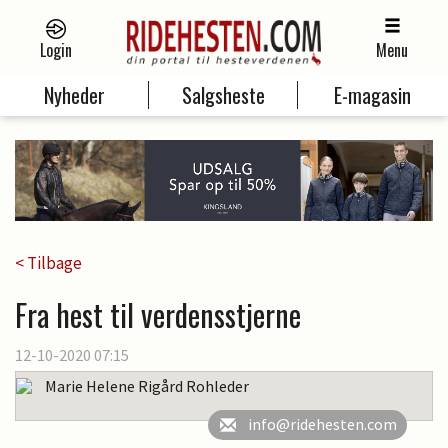
Login
Menu
Nyheder
Salgsheste
E-magasin
< Tilbage
Fra hest til verdensstjerne
12-10-2020 07:15
Marie Helene Rigård Rohleder
info@ridehesten.com