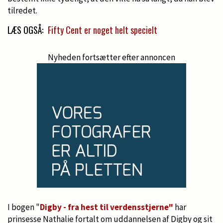
tilredet.
LÆS OGSÅ:
Fifty Cent er noget helt specielt
Nyheden fortsætter efter annoncen
I bogen "
Digby - fra hest til verdensstjerne"
har
prinsesse Nathalie fortalt om uddannelsen af Digby og sit