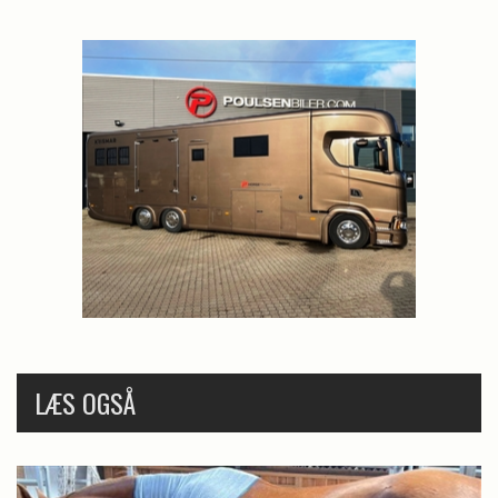
LÆS OGSÅ