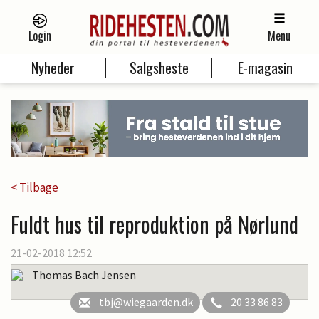
Login
Menu
Nyheder
Salgsheste
E-magasin
< Tilbage
Fuldt hus til reproduktion på Nørlund
21-02-2018 12:52
Thomas Bach Jensen
tbj@wiegaarden.dk
20 33 86 83