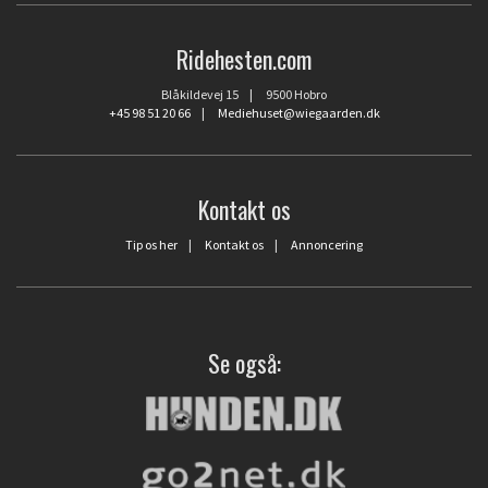
Ridehesten.com
Blåkildevej 15 | 9500 Hobro
+45 98 51 20 66
|
Mediehuset@wiegaarden.dk
Kontakt os
Tip os her
|
Kontakt os
|
Annoncering
Se også: