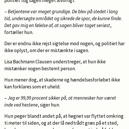
politiet tog sagen meget alvorligt.
–
Betjentene var meget grundige. De blev på stedet i lang
tid, undersøgte området og sikrede de spor, de kunne finde.
Det gav mig en følelse af, at sagen bliver taget seriøst
,
fortæller hun.
Der er endnu ikke rejst sigtelse mod nogen, og politiet har
ikke oplyst, om der er mistænkte i sagen.
Lisa Bachmann Clausen understreger, at hun ikke
mistænker nogen bestemt person.
Hun mener dog, at skaderne og hændelsesforløbet ikke
kan forklares som et uheld.
–
Jeg er 99,99 procent sikker på, at mennesker har været
inde ved hestene
, siger hun.
Hun peger blandt andet på, at hegnet var flyttet omkring
ti meter til siden, og at der lå nedtrådt græs på et sted,