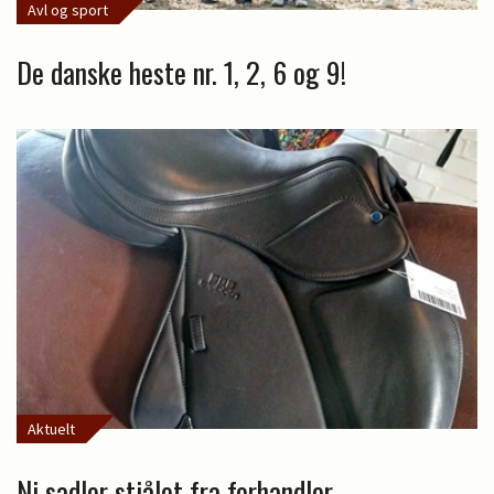
Avl og sport
De danske heste nr. 1, 2, 6 og 9!
Aktuelt
Ni sadler stjålet fra forhandler