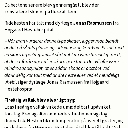
Da hestene senere blev gennemgået, blev der
konstateret skader på flere af dem.
Ridehesten har talt med dyrlæge
Jonas Rasmussen
fra
Højgaard Hestehospital.
–
Når man vurderer denne type skader, kigger man blandt
andet på sårets placering, udseende og karakter. Et snit med
en skarp og velafgrænset sårkant kan være foreneligt med,
at det er forårsaget af en skarp genstand. Det vil ofte være
mindre sandsynligt, at en sådan skade er opstået ved
almindelig kontakt med andre heste eller ved et hændeligt
uheld
, siger dyrlæge Jonas Rasmussen fra Højgaard
Hestehospital
Fireårig vallak blev alvorligt syg
Lisas fireårige vallak virkede umiddelbart upåvirket
torsdag. Fredag aften ændrede situationen sig dog
dramatisk. Hesten fik en temperatur på over 41 grader, og
en dyrlæge fra Højgaard Hestehospital blev tilkaldt. Ved