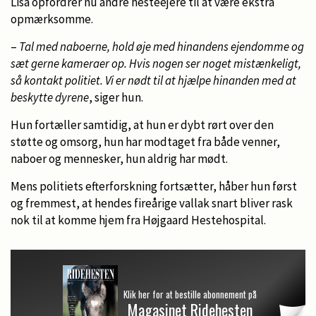
Lisa opfordrer nu andre hesteejere til at være ekstra
opmærksomme.
–
Tal med naboerne, hold øje med hinandens ejendomme og
sæt gerne kameraer op. Hvis nogen ser noget mistænkeligt,
så kontakt politiet. Vi er nødt til at hjælpe hinanden med at
beskytte dyrene
, siger hun.
Hun fortæller samtidig, at hun er dybt rørt over den
støtte og omsorg, hun har modtaget fra både venner,
naboer og mennesker, hun aldrig har mødt.
Mens politiets efterforskning fortsætter, håber hun først
og fremmest, at hendes fireårige vallak snart bliver rask
nok til at komme hjem fra Højgaard Hestehospital.
Klik her for at bestille abonnement på
Magasinet Ridehesten