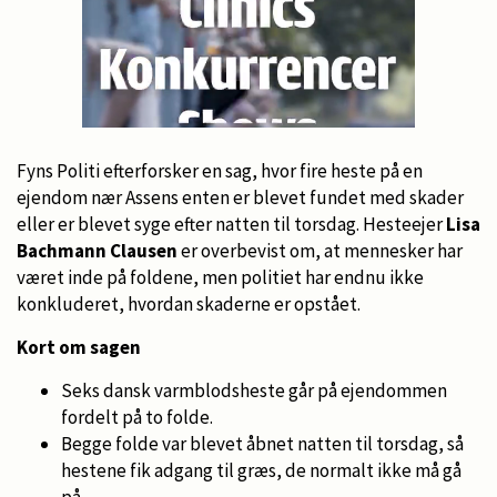
Fyns Politi efterforsker en sag, hvor fire heste på en
ejendom nær Assens enten er blevet fundet med skader
eller er blevet syge efter natten til torsdag. Hesteejer
Lisa
Bachmann Clausen
er overbevist om, at mennesker har
været inde på foldene, men politiet har endnu ikke
konkluderet, hvordan skaderne er opstået.
Kort om sagen
Seks dansk varmblodsheste går på ejendommen
fordelt på to folde.
Begge folde var blevet åbnet natten til torsdag, så
hestene fik adgang til græs, de normalt ikke må gå
på.