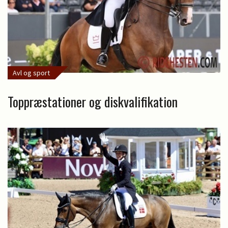
Avl og sport
Toppræstationer og diskvalifikation