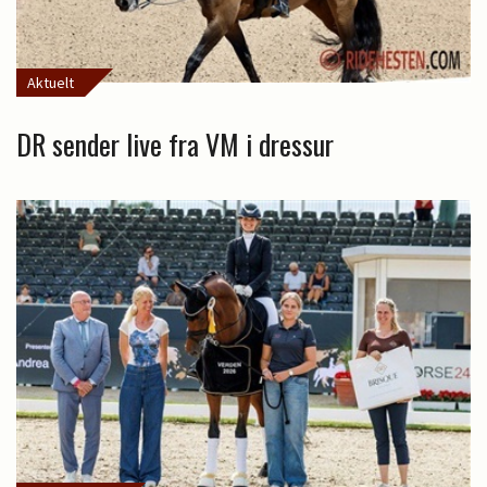
Aktuelt
DR sender live fra VM i dressur