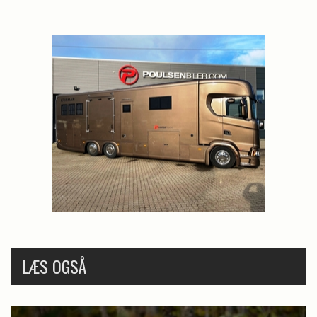
LÆS OGSÅ