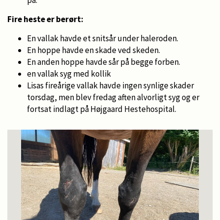
Fire heste er berørt:
En vallak havde et snitsår under haleroden.
En hoppe havde en skade ved skeden.
En anden hoppe havde sår på begge forben.
en vallak syg med kollik
Lisas fireårige vallak havde ingen synlige skader
torsdag, men blev fredag aften alvorligt syg og er
fortsat indlagt på Højgaard Hestehospital.