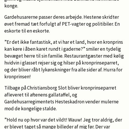
konge.
Gardehusarerne passer deres arbejde. Hestene skridter
øvet fremad tæt forfulgt af PET-vagter og politibiler. En
eskorte til en eskorte.
”Er det ikke fantastisk, at vi har et land, hvor en kronprins
kan køre i åben karet rundt i gaderne?” smiler en tydelig
bevæget herre til sin familie. Restaurantgæster med kølig
hvidvin i glasset rejser sig og hilser på kronprinseparret,
og der bliver råbt lykønskninger fra alle sider af. Hurra for
kronprinsen!
Tilbage på Christiansborg Slot bliver kronprinseparret
afleveret til aftenens gallataffel, og
Gardehusarregimentets Hesteskadron vender mulerne
mod de kongelige stalde.
”Hold nu op hvor var det vildt! Wauw! Jeg tror aldrig, der
er blevet taget så mange billeder af mig før. Der var