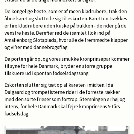
De kongelige heste, som er af racen kladrubere, trak den
åbne karet og sluttede sig til eskorten. Karetten trækkes
er fire kladrubere uden kuske på bukken - de rider på de
venstre heste. Derefter red de i samlet flok ind på
Amalienborg Slotsplads, hvor alle de fremmødte klapper
og vifter med dannebrogsflag.
Da porten går op, og vores smukke kronprinsepar kommer
til syne for hele Danmark, bryder en større gruppe
tilskuere ud i spontan fødselsdagssang.
Eskorten slutter sig tæt op af kareten i midten. Ida
Dalgaard og trompetisterne rider i de forreste rækker
med den sorte frieser som fortrop. Stemningen er høj og
intens, for hele Danmark skal fejre kronprinsens 50 års
fødselsdag.