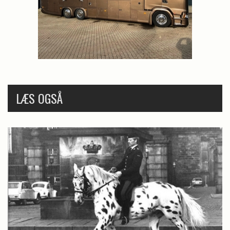
LÆS OGSÅ