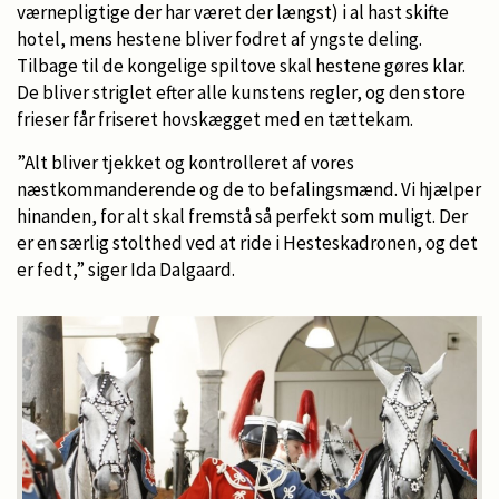
værnepligtige der har været der længst) i al hast skifte
hotel, mens hestene bliver fodret af yngste deling.
Tilbage til de kongelige spiltove skal hestene gøres klar.
De bliver striglet efter alle kunstens regler, og den store
frieser får friseret hovskægget med en tættekam.
”Alt bliver tjekket og kontrolleret af vores
næstkommanderende og de to befalingsmænd. Vi hjælper
hinanden, for alt skal fremstå så perfekt som muligt. Der
er en særlig stolthed ved at ride i Hesteskadronen, og det
er fedt,” siger Ida Dalgaard.