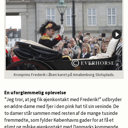
Kronprins Frederik i åben karet på Amalienborg Slotsplads.
En uforglemmelig oplevelse
”Jeg tror, at jeg fik øjenkontakt med Frederik!” udbryder
en ældre dame med fjer i den pink hat til sin veninde. De
to damer står sammen med resten af de mange tusinde
fremmødte, som fylder Københavns gader for at få et
glimt og måske øjenkontakt med Danmarks kommende