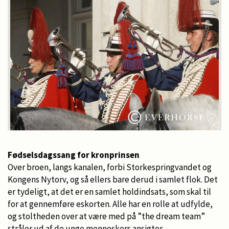
Fødselsdagssang for kronprinsen
Over broen, langs kanalen, forbi Storkespringvandet og
Kongens Nytorv, og så ellers bare derud i samlet flok. Det
er tydeligt, at det er en samlet holdindsats, som skal til
for at gennemføre eskorten. Alle har en rolle at udfylde,
og stoltheden over at være med på ”the dream team”
stråler ud af de unge menneskers ansigter.