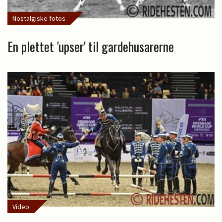
Nostalgiske fotos
En plettet 'upser' til gardehusarerne
Video