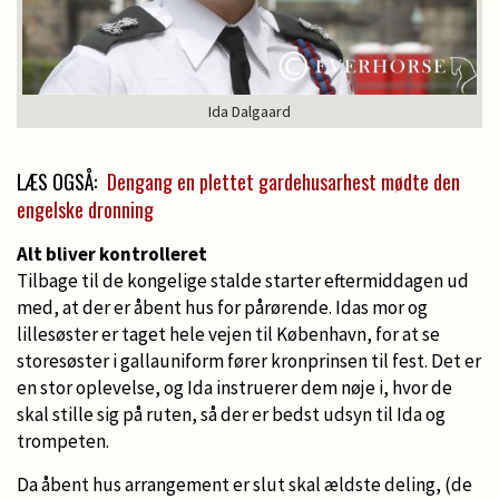
Ida Dalgaard
LÆS OGSÅ:
Dengang en plettet gardehusarhest mødte den
engelske dronning
Alt bliver kontrolleret
Tilbage til de kongelige stalde starter eftermiddagen ud
med, at der er åbent hus for pårørende. Idas mor og
lillesøster er taget hele vejen til København, for at se
storesøster i gallauniform fører kronprinsen til fest. Det er
en stor oplevelse, og Ida instruerer dem nøje i, hvor de
skal stille sig på ruten, så der er bedst udsyn til Ida og
trompeten.
Da åbent hus arrangement er slut skal ældste deling, (de