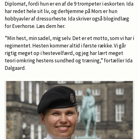
Diplomat, fordi hun er en af de 9 trompeter i eskorten. Ida
har redet hele sit liv, og derhjemme på Mors er hun
hobbyavler af dressurheste. Ida skriver også blogindlæg
for Everhorse. Læs dem her.
”Min hest, min sadel, mig selv. Det er et motto, som vi har i
regimentet. Hesten kommer altid i første række. Vi går
rigtig meget op i hestevelfærd, og jeg har lært meget
teori omkring hestens sundhed og træning,” fortæller Ida
Dalgaard.