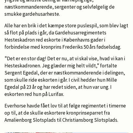
næstkommanderende, sergenter og selvfølgelig de
smukke gardehusarheste.
Alle har en brik i det kæmpe store puslespil, som blev lagt
så flot på plads i går, da Gardehusarregimentets
Hesteskadron red eskorte i Københavns gader i
forbindelse med kronprins Frederiks 50 års fødselsdag.
”Det er en stor dag! Det er nu, at vi skal vise, hvad vi kan i
Hesteskadronen. Jeg glæder mig helt vildt,” fortalte
Sergent Egedal, der er næstkommanderende i delingen,
som skulle ride eskorten i går. I civil hedder hun Mille
Egedal på 23 år og har redet siden, at hun var ung. I
eskorten red hun på Lurifax.
Everhorse havde fået lov til at følge regimentet i timerne
op til, at de skulle eskortere kronprinseparret fra
Amalienborg Slotsplads til Christiansborg Slotsplads.