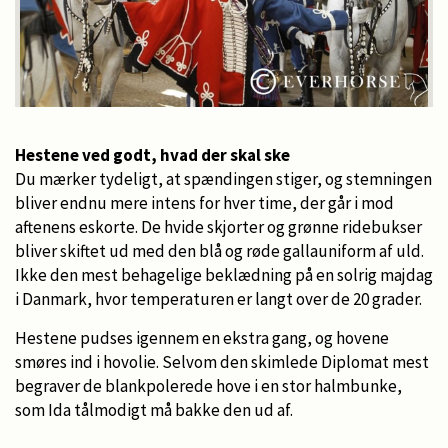
Hestene ved godt, hvad der skal ske
Du mærker tydeligt, at spændingen stiger, og stemningen
bliver endnu mere intens for hver time, der går i mod
aftenens eskorte. De hvide skjorter og grønne ridebukser
bliver skiftet ud med den blå og røde gallauniform af uld.
Ikke den mest behagelige beklædning på en solrig majdag
i Danmark, hvor temperaturen er langt over de 20 grader.
Hestene pudses igennem en ekstra gang, og hovene
smøres ind i hovolie. Selvom den skimlede Diplomat mest
begraver de blankpolerede hove i en stor halmbunke,
som Ida tålmodigt må bakke den ud af.