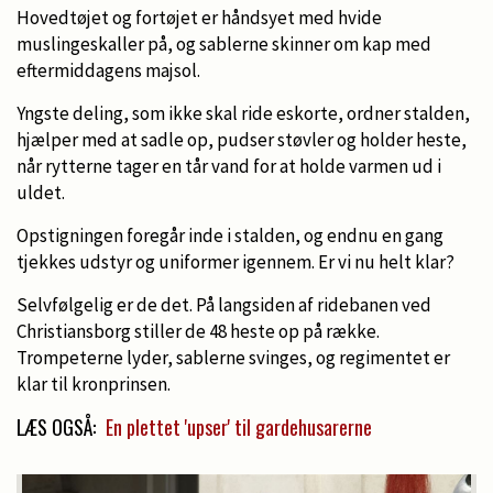
Hovedtøjet og fortøjet er håndsyet med hvide
muslingeskaller på, og sablerne skinner om kap med
eftermiddagens majsol.
Yngste deling, som ikke skal ride eskorte, ordner stalden,
hjælper med at sadle op, pudser støvler og holder heste,
når rytterne tager en tår vand for at holde varmen ud i
uldet.
Opstigningen foregår inde i stalden, og endnu en gang
tjekkes udstyr og uniformer igennem. Er vi nu helt klar?
Selvfølgelig er de det. På langsiden af ridebanen ved
Christiansborg stiller de 48 heste op på række.
Trompeterne lyder, sablerne svinges, og regimentet er
klar til kronprinsen.
LÆS OGSÅ:
En plettet 'upser' til gardehusarerne