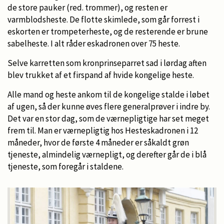
de store pauker (red. trommer), og resten er
varmblodsheste. De flotte skimlede, som går forrest i
eskorten er trompeterheste, og de resterende er brune
sabelheste. I alt råder eskadronen over 75 heste.
Selve karretten som kronprinseparret sad i lørdag aften
blev trukket af et firspand af hvide kongelige heste.
Alle mand og heste ankom til de kongelige stalde i løbet
af ugen, så der kunne øves flere generalprøver i indre by.
Det var en stor dag, som de værnepligtige har set meget
frem til. Man er værnepligtig hos Hesteskadronen i 12
måneder, hvor de første 4 måneder er såkaldt grøn
tjeneste, almindelig værnepligt, og derefter går de i blå
tjeneste, som foregår i staldene.