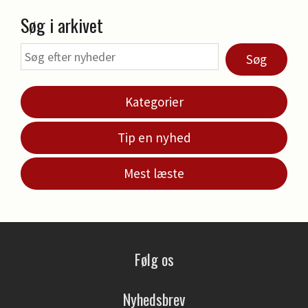
Søg i arkivet
Søg
Kategorier
Tip en nyhed
Mest læste
Følg os
Nyhedsbrev