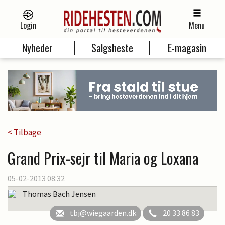
Login
Menu
Nyheder
Salgsheste
E-magasin
< Tilbage
Grand Prix-sejr til Maria og Loxana
05-02-2013 08:32
Thomas Bach Jensen
tbj@wiegaarden.dk
20 33 86 83