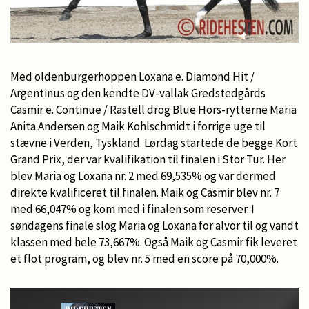
Med oldenburgerhoppen Loxana e. Diamond Hit /
Argentinus og den kendte DV-vallak Gredstedgårds
Casmir e. Continue / Rastell drog Blue Hors-rytterne Maria
Anita Andersen og Maik Kohlschmidt i forrige uge til
stævne i Verden, Tyskland. Lørdag startede de begge Kort
Grand Prix, der var kvalifikation til finalen i Stor Tur. Her
blev Maria og Loxana nr. 2 med 69,535% og var dermed
direkte kvalificeret til finalen. Maik og Casmir blev nr. 7
med 66,047% og kom med i finalen som reserver. I
søndagens finale slog Maria og Loxana for alvor til og vandt
klassen med hele 73,667%. Også Maik og Casmir fik leveret
et flot program, og blev nr. 5 med en score på 70,000%.