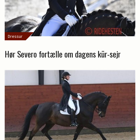
Dressur
Hør Severo fortælle om dagens kür-sejr