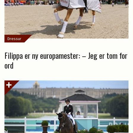
Dressur
Filippa er ny europamester: – Jeg er tom for
ord