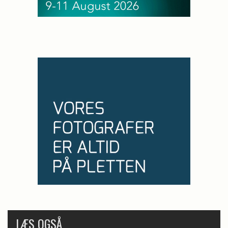
LÆS OGSÅ