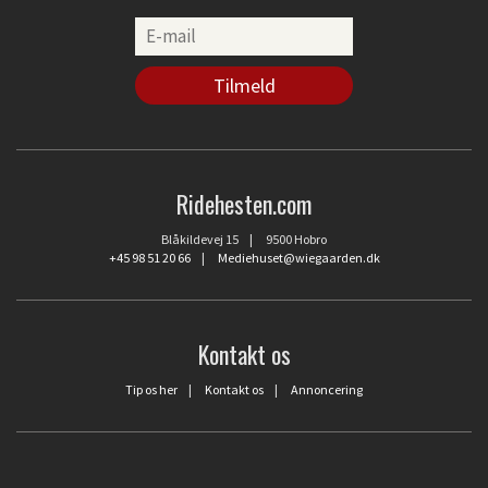
Ridehesten.com
Blåkildevej 15 | 9500 Hobro
+45 98 51 20 66
|
Mediehuset@wiegaarden.dk
Kontakt os
Tip os her
|
Kontakt os
|
Annoncering