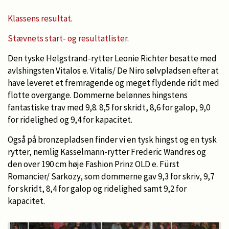
Klassens resultat
.
Stævnets start- og resultatlister
.
Den tyske Helgstrand-rytter Leonie Richter besatte med
avlshingsten Vitalos e. Vitalis/ De Niro sølvpladsen efter at
have leveret et fremragende og meget flydende ridt med
flotte overgange. Dommerne belønnes hingstens
fantastiske trav med 9,8. 8,5 for skridt, 8,6 for galop, 9,0
for ridelighed og 9,4 for kapacitet.
Også på bronzepladsen finder vi en tysk hingst og en tysk
rytter, nemlig Kasselmann-rytter Frederic Wandres og
den over 190 cm høje Fashion Prinz OLD e. Fürst
Romancier/ Sarkozy, som dommerne gav 9,3 for skriv, 9,7
for skridt, 8,4 for galop og ridelighed samt 9,2 for
kapacitet.