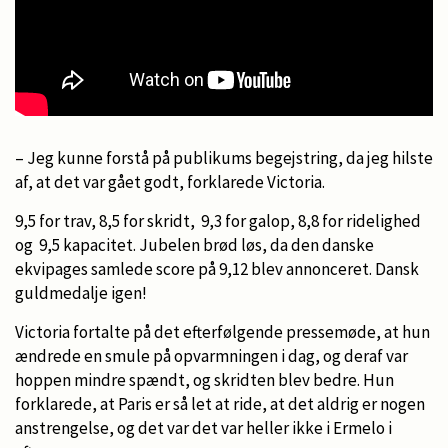
– Jeg kunne forstå på publikums begejstring, da jeg hilste
af, at det var gået godt, forklarede Victoria.
9,5 for trav, 8,5 for skridt, 9,3 for galop, 8,8 for ridelighed
og 9,5 kapacitet. Jubelen brød løs, da den danske
ekvipages samlede score på 9,12 blev annonceret. Dansk
guldmedalje igen!
Victoria fortalte på det efterfølgende pressemøde, at hun
ændrede en smule på opvarmningen i dag, og deraf var
hoppen mindre spændt, og skridten blev bedre. Hun
forklarede, at Paris er så let at ride, at det aldrig er nogen
anstrengelse, og det var det var heller ikke i Ermelo i