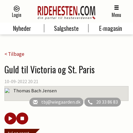
Login
Menu
Nyheder
Salgsheste
E-magasin
< Tilbage
Guld til Victoria og St. Paris
10-09-2022 20:21
Thomas Bach Jensen
tbj@wiegaarden.dk
20 33 86 83