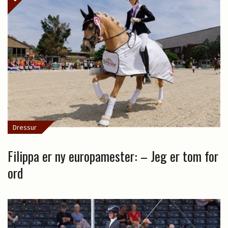
Dressur
Filippa er ny europamester: – Jeg er tom for
ord