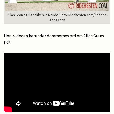
Allan Grøn og Søbakkehus Maude. Foto: Ridehesten.com/Kristine
Ulsø Olsen
Hør i videoen herunder dommernes ord om Allan Grøns
ridt: