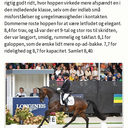
rigtig godt ridt, hvor hoppen virkede mere afspændt en i
den indledende klasse, selv om der indløb små
misforståelser og uregelmæssigheder i kontakten.
Dommerne roste hoppen for at være letfodet og elegant.
8,4 for trav, og så var der et 9-tal og stor ros til skridten,
der var løsgjort, smidig, rummelig og takfast. 8,1 for
galoppen, som de ønske lidt mere op-ad-bakke. 7,7 for
ridelighed og 8,7 for kapacitet. Samlet 8,40.