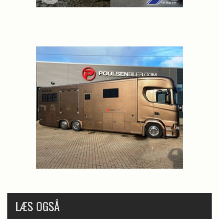
LÆS OGSÅ