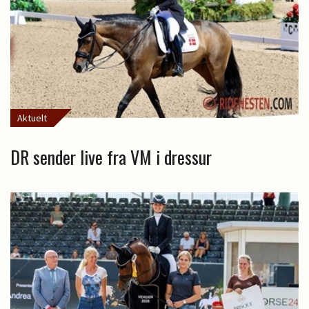
Aktuelt
DR sender live fra VM i dressur