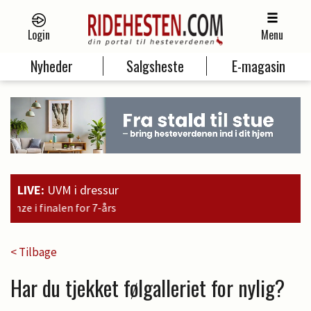
Login
Menu
Nyheder
Salgsheste
E-magasin
LIVE:
UVM i dressur
12:17
Brandt
< Tilbage
Har du tjekket følgalleriet for nylig?