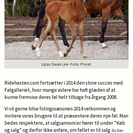
Lipas Swan Lee. Foto: Privat.
Ridehesten.com fortsætter i 2014 den store succes med
Følgalleriet, hvor mange avlere har haft glæden af at
kunne fremvise deres føl helt tilbage fra årgang 2008.
Vi vil gerne hilse folingssæsonen 2014 velkommen og
invitere vores brugere til at præsentere deres nye føl. Man
bedes respektere, at salgsannoncer hører til under "Køb
og salg" og derfor ikke anføre, om føllet er til salg.
Du kan