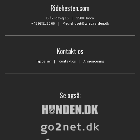
Ridehesten.com
Blåkildevej 15 | 9500 Hobro
+45 98 51 20 66
|
Mediehuset@wiegaarden.dk
Kontakt os
Tip os her
|
Kontakt os
|
Annoncering
Se også: