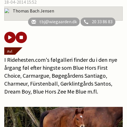
18-04-2014 15:52
Thomas Bach Jensen
tbj@wiegaarden.dk
20 33 86 83
Avl
I Ridehesten.com's følgalleri finder du i den nye
årgang føl efter hingste som Blue Hors First
Choice, Carmargue, Bøgegårdens Santiago,
Charmeur, Fürstenball, Gørklintgårds Santos,
Dream Boy, Blue Hors Zee Me Blue m.fl.