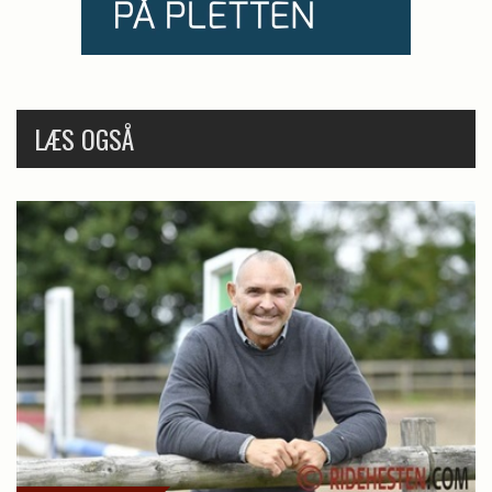
LÆS OGSÅ