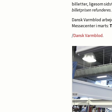
billetter, ligesom sid
billetprisen refunderes
.
Dansk Varmblod arbejde
Messecenter i marts:
T
/
Dansk Varmblod
.