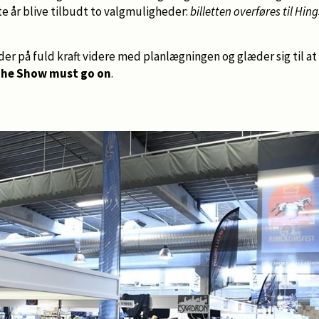
ste år blive tilbudt to valgmuligheder:
billetten overføres til Hin
r på fuld kraft videre med planlægningen og glæder sig til at 
he Show must go on
.