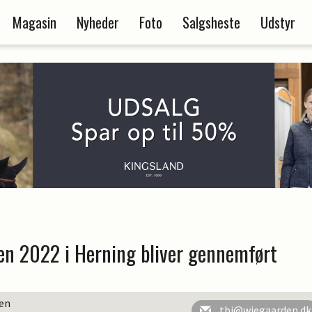
Magasin
Nyheder
Foto
Salgsheste
Udstyr
en 2022 i Herning bliver gennemført
en
tbj@wiegaarden.dk