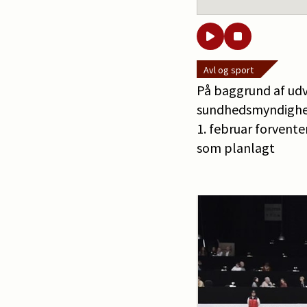
Avl og sport
På baggrund af udv
sundhedsmyndighed
1. februar forvent
som planlagt