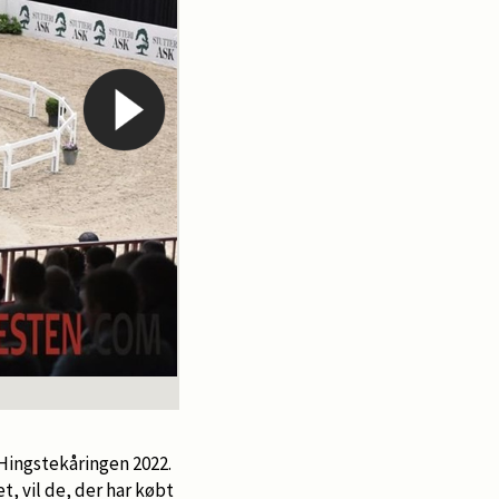
Foto:
Hingstekåringen 2022.
, vil de, der har købt