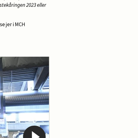
gstekåringen 2023 eller
se jer i MCH