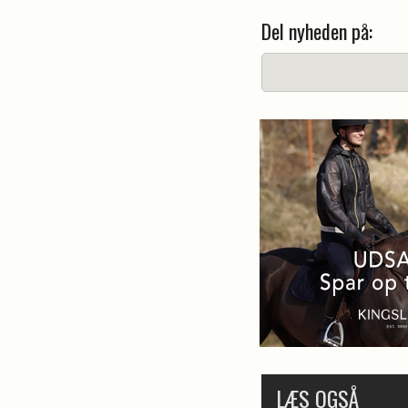
Del nyheden på:
LÆS OGSÅ