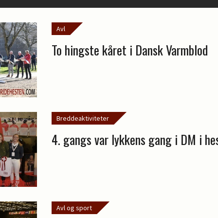
Avl
To hingste kåret i Dansk Varmblod
Breddeaktiviteter
4. gangs var lykkens gang i DM i he
Avl og sport