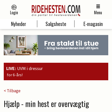
Login
Menu
Nyheder
Salgsheste
E-magasin
LIVE:
UVM i dressur
19:00
Guld til Faustino G. o
< Tilbage
Hjælp - min hest er overvægtig