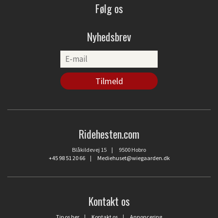
Følg os
Nyhedsbrev
Ridehesten.com
Blåkildevej 15 | 9500 Hobro
+45 98 51 20 66
|
Mediehuset@wiegaarden.dk
Kontakt os
Tip os her
|
Kontakt os
|
Annoncering