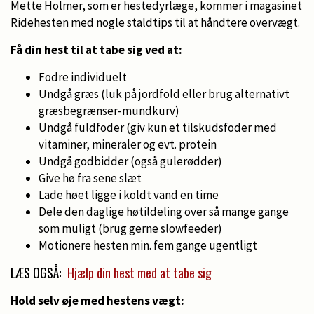
Mette Holmer, som er hestedyrlæge, kommer i magasinet
Ridehesten med nogle staldtips til at håndtere overvægt.
Få din hest til at tabe sig ved at:
Fodre individuelt
Undgå græs (luk på jordfold eller brug alternativt
græsbegrænser-mundkurv)
Undgå fuldfoder (giv kun et tilskudsfoder med
vitaminer, mineraler og evt. protein
Undgå godbidder (også gulerødder)
Give hø fra sene slæt
Lade høet ligge i koldt vand en time
Dele den daglige høtildeling over så mange gange
som muligt (brug gerne slowfeeder)
Motionere hesten min. fem gange ugentligt
LÆS OGSÅ:
Hjælp din hest med at tabe sig
Hold selv øje med hestens vægt: