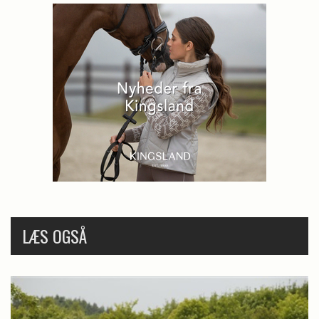
LÆS OGSÅ