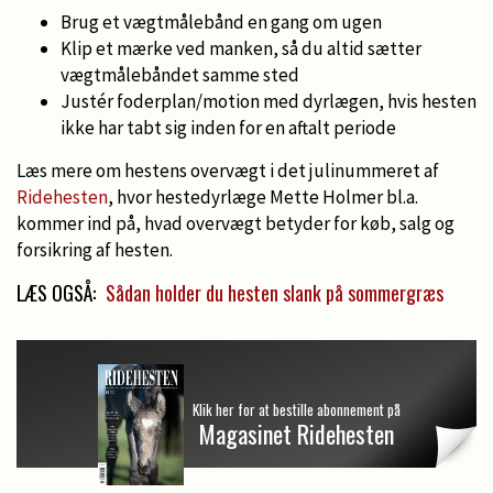
Brug et vægtmålebånd en gang om ugen
Klip et mærke ved manken, så du altid sætter
vægtmålebåndet samme sted
Justér foderplan/motion med dyrlægen, hvis hesten
ikke har tabt sig inden for en aftalt periode
Læs mere om hestens overvægt i det julinummeret af
Ridehesten
, hvor hestedyrlæge Mette Holmer bl.a.
kommer ind på, hvad overvægt betyder for køb, salg og
forsikring af hesten.
LÆS OGSÅ:
Sådan holder du hesten slank på sommergræs
Klik her for at bestille abonnement på
Magasinet Ridehesten