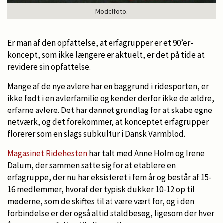
Modelfoto.
Er man af den opfattelse, at erfagrupper er et 90’er-
koncept, som ikke længere er aktuelt, er det på tide at
revidere sin opfattelse.
Mange af de nye avlere har en baggrund i ridesporten, er
ikke født i en avlerfamilie og kender derfor ikke de ældre,
erfarne avlere. Det har dannet grundlag for at skabe egne
netværk, og det forekommer, at konceptet erfagrupper
florerer som en slags subkultur i Dansk Varmblod.
Magasinet Ridehesten
har talt med Anne Holm og Irene
Dalum, der sammen satte sig for at etablere en
erfagruppe, der nu har eksisteret i fem år og består af 15-
16 medlemmer, hvoraf der typisk dukker 10-12 op til
møderne, som de skiftes til at være vært for, og i den
forbindelse er der også altid staldbesøg, ligesom der hver