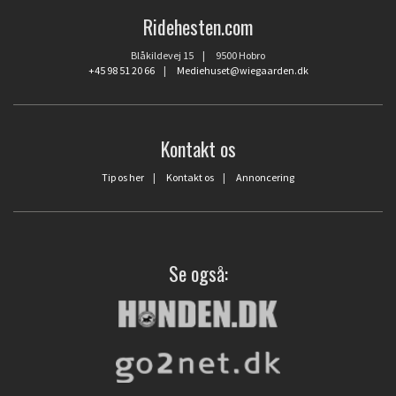
Ridehesten.com
Blåkildevej 15 | 9500 Hobro
+45 98 51 20 66
|
Mediehuset@wiegaarden.dk
Kontakt os
Tip os her
|
Kontakt os
|
Annoncering
Se også: