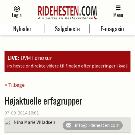
Login
Menu
Nyheder
Salgsheste
E-magasin
LIVE:
UVM i dressur
 til finalen efter placeringer i kvalifikationen som nr. 6, 9 og 11
< Tilbage
Højaktuelle erfagrupper
07-09-2014 16:01
Nina Marie Villadsen
info@ridehesten.com