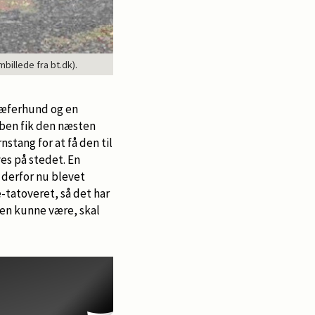
billede fra bt.dk).
hæferhund og en
uben fik den næsten
stang for at få den til
s på stedet. En
 derfor nu blevet
-tatoveret, så det har
ren kunne være, skal