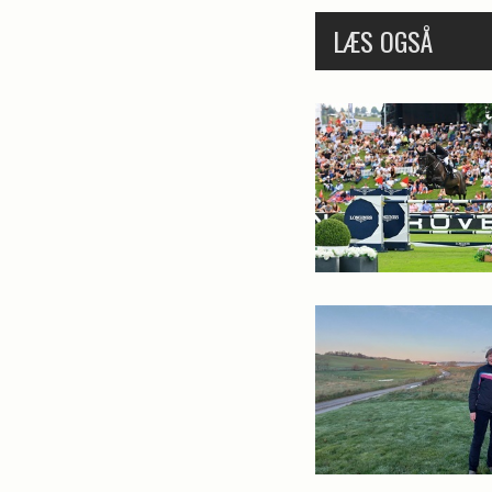
LÆS OGSÅ