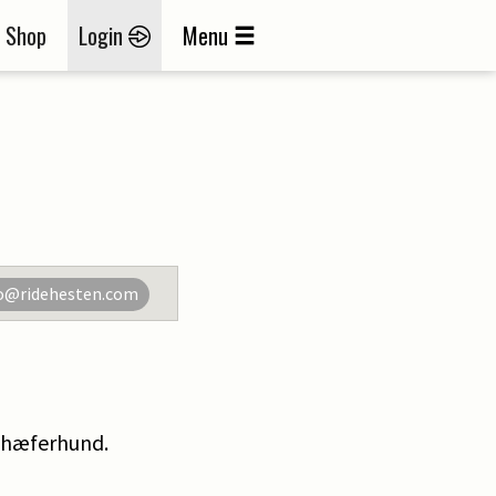
Shop
Login
Menu
o@ridehesten.com
chæferhund.