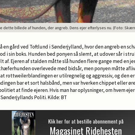
e dette billede af hunden, der angreb. Dens ejer efterlyses nu. (Foto: Skærm
 en gård ved Toftlund i Sønderjylland, hvor den angreb en sc
d i sin boks. Hunden bed ponyen så slemt, at udover sår i str
t af. Ejeren af stalden måtte slå hunden flere gange med en jern
chæferhunden overlevede med bidsår, men ponyen måtte aflive
at rottweilerblandingen er utilregnelig og aggressiv, og den er
ndingen bar et sort halsbånd, men var hverken chippet eller øre
politiet at finde ejeren. Hvis man har oplysninger, om hvem eje
ønderjyllands Politi. Kilde: BT
Klik her for at bestille abonnement på
Magasinet Ridehesten