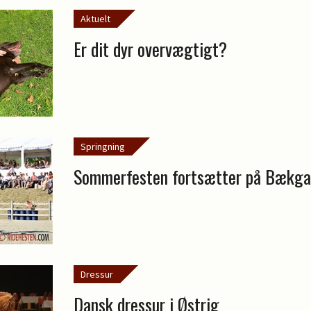
Aktuelt
Er dit dyr overvægtigt?
Springning
Sommerfesten fortsætter på Bækga
Dressur
Dansk dressur i Østrig