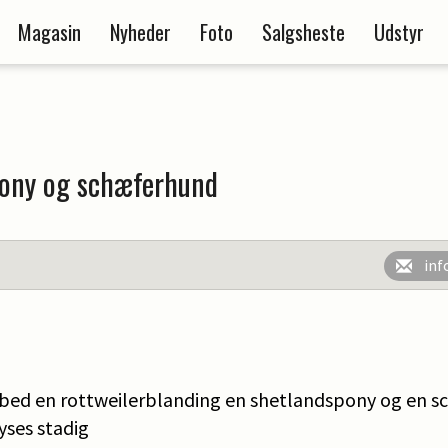
Magasin
Nyheder
Foto
Salgsheste
Udstyr
ony og schæferhund
inf
mbed en rottweilerblanding en shetlandspony og en s
yses stadig