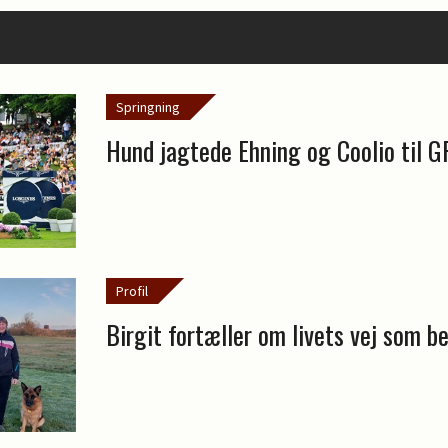
Springning
Hund jagtede Ehning og Coolio til G
Profil
Birgit fortæller om livets vej som be