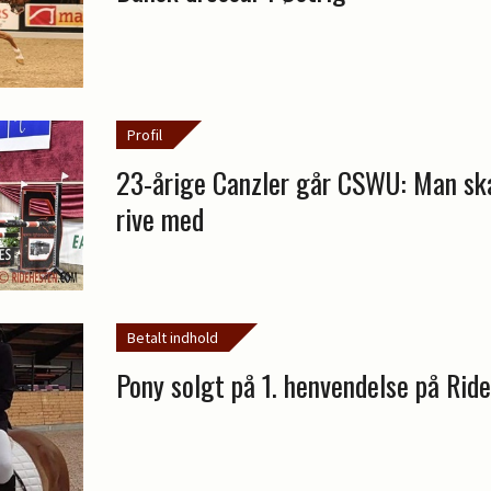
Profil
23-årige Canzler går CSWU: Man ska
rive med
Betalt indhold
Pony solgt på 1. henvendelse på Rid