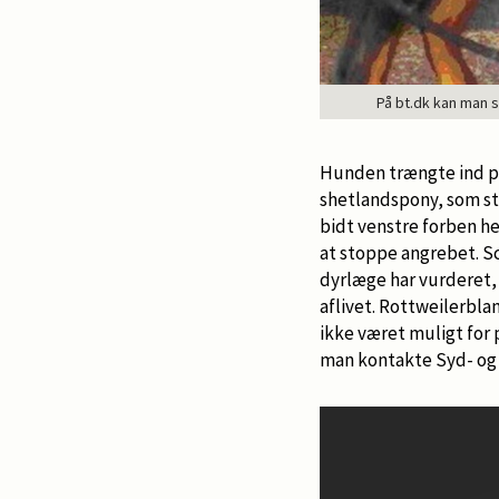
På bt.dk kan man s
Hunden trængte ind på
shetlandspony, som sto
bidt venstre forben hel
at stoppe angrebet. S
dyrlæge har vurderet, 
aflivet. Rottweilerbla
ikke været muligt for 
man kontakte Syd- og S