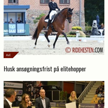
Avl
Husk ansøgningsfrist på elitehopper