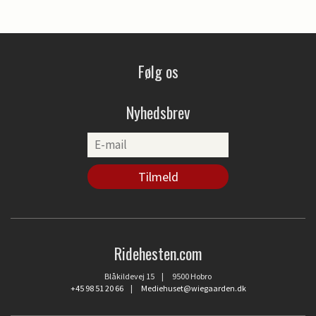
Følg os
Nyhedsbrev
Ridehesten.com
Blåkildevej 15 | 9500 Hobro
+45 98 51 20 66
|
Mediehuset@wiegaarden.dk