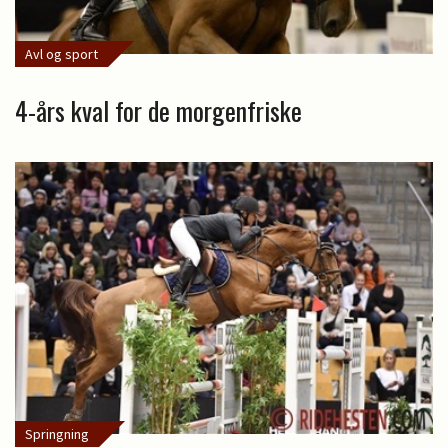
Avl og sport
4-års kval for de morgenfriske
Springning