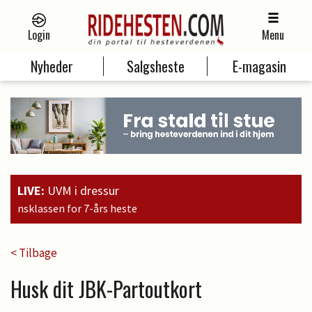
Login
Menu
Nyheder
Salgsheste
E-magasin
LIVE:
UVM i dressur
15:09
Brandt
< Tilbage
Husk dit JBK-Partoutkort