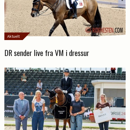
Aktuelt
DR sender live fra VM i dressur