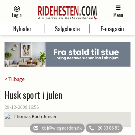
Login
Menu
Nyheder
Salgsheste
E-magasin
< Tilbage
Husk sport i julen
29-12-2009 16:56
Thomas Bach Jensen
tbj@wiegaarden.dk
20 33 86 83