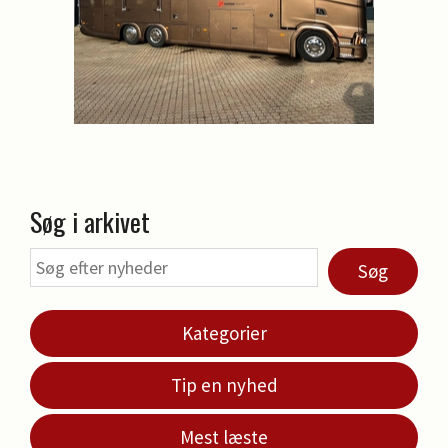
Søg i arkivet
Søg
Kategorier
Tip en nyhed
Mest læste