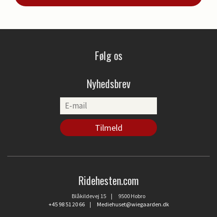
Følg os
Nyhedsbrev
Ridehesten.com
Blåkildevej 15 | 9500 Hobro
+45 98 51 20 66
|
Mediehuset@wiegaarden.dk