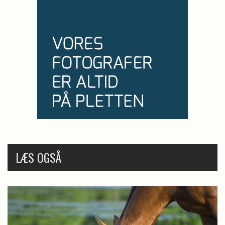
LÆS OGSÅ