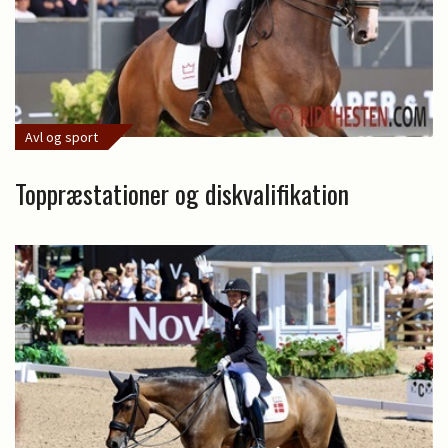
Avl og sport
Toppræstationer og diskvalifikation