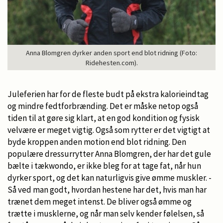
Anna Blomgren dyrker anden sport end blot ridning (Foto:
Ridehesten.com).
Juleferien har for de fleste budt på ekstra kalorieindtag
og mindre fedtforbrænding. Det er måske netop også
tiden til at gøre sig klart, at en god kondition og fysisk
velvære er meget vigtig. Også som rytter er det vigtigt at
byde kroppen anden motion end blot ridning. Den
populære dressurrytter Anna Blomgren, der har det gule
bælte i tækwondo, er ikke bleg for at tage fat, når hun
dyrker sport, og det kan naturligvis give ømme muskler. -
Så ved man godt, hvordan hestene har det, hvis man har
trænet dem meget intenst. De bliver også ømme og
trætte i musklerne, og når man selv kender følelsen, så