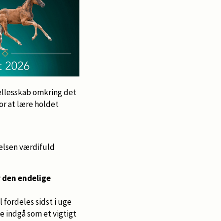
ællesskab omkring det
r at lære holdet
delsen værdifuld
r den endelige
 fordeles sidst i uge
e indgå som et vigtigt