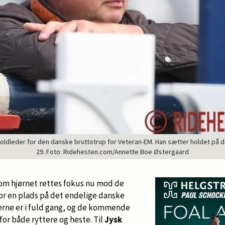
dleder for den danske bruttotrup for Veteran-EM. Han sætter holdet på de
29. Foto: Ridehesten.com/Annette Boe Østergaard
 om hjørnet rettes fokus nu mod de
or en plads på det endelige danske
rne er i fuld gang, og de kommende
for både ryttere og heste. Til
Jysk