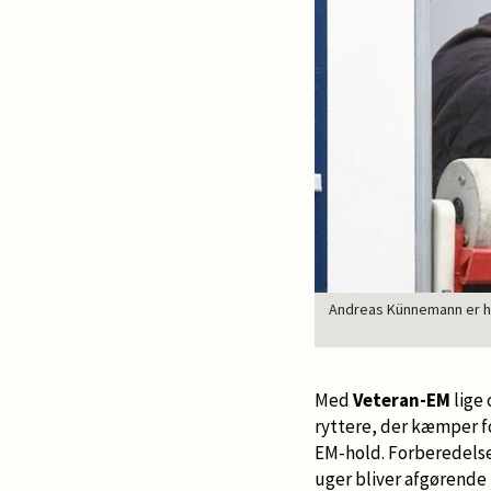
Andreas Künnemann er hol
Med
Veteran-EM
lige
ryttere, der kæmper f
EM-hold. Forberedelse
uger bliver afgørende 