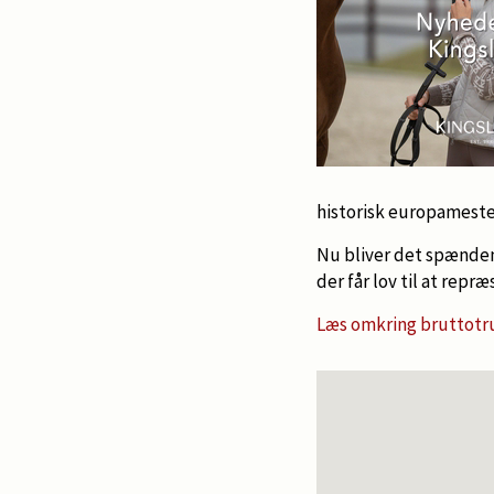
historisk europamest
Nu bliver det spænden
der får lov til at rep
Læs omkring bruttot