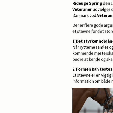
Rideuge Spring
den 1
Veteraner
udvælges d
Danmark ved
Veteran
Der er flere gode arg
et stævne før det sto
1.
Det styrker holdå
Når rytterne samles o
kommende mesterskab. 
bedre at kende og ska
2.
Formen kan testes
Et stævne er en vigtig
information om både r