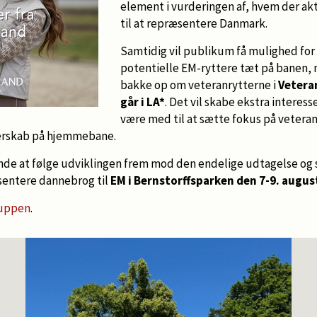
element i vurderingen af, hvem der akt
til at repræsentere Danmark.
Samtidig vil publikum få mulighed for 
potentielle EM-ryttere tæt på banen,
bakke op om veteranrytterne i
Vetera
går i LA*
. Det vil skabe ekstra interes
være med til at sætte fokus på veteran
erskab på hjemmebane.
de at følge udviklingen frem mod den endelige udtagelse og s
ræsentere dannebrog til
EM i Bernstorffsparken den 7-9. augus
ruppen
.