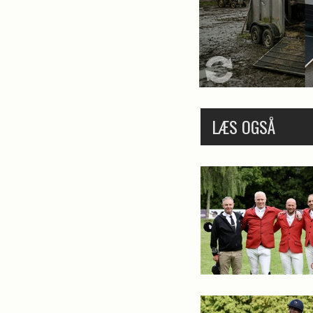
LÆS OGSÅ