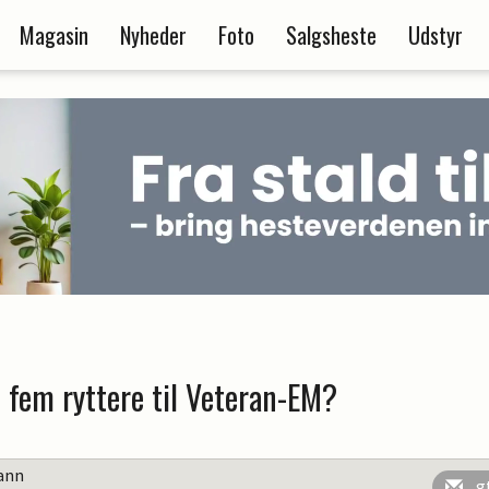
Magasin
Nyheder
Foto
Salgsheste
Udstyr
 fem ryttere til Veteran-EM?
ann
g