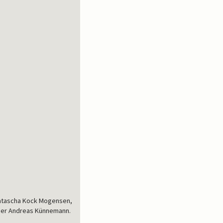
Natascha Kock Mogensen,
eder Andreas Künnemann.