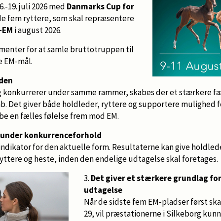
6.-19. juli 2026 med
Danmarks Cup for
e fem ryttere, som skal repræsentere
-EM
i august 2026.
umenter for at samle bruttotruppen til
re EM-mål.
nden
g konkurrerer under samme rammer, skabes der et stærkere f
Det giver både holdleder, ryttere og supportere mulighed fo
be en fælles følelse frem mod EM.
 under konkurrenceforhold
 indikator for den aktuelle form. Resultaterne kan give holdle
yttere og heste, inden den endelige udtagelse skal foretages.
3.
Det giver et stærkere grundlag fo
udtagelse
Når de sidste fem EM-pladser først skal
29, vil præstationerne i Silkeborg kunn