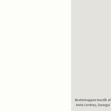
Bruttotruppen består a
Anita Cordrey, Georgia