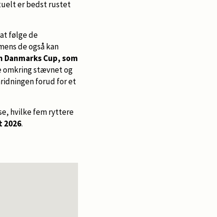
uelt er bedst rustet
at følge de
 mens de også kan
n Danmarks Cup, som
se omkring stævnet og
ridningen forud for et
e, hvilke fem ryttere
t 2026
.