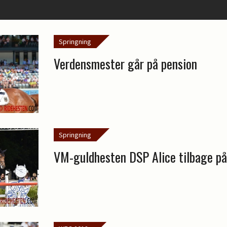
Springning
Verdensmester går på pension
Springning
VM-guldhesten DSP Alice tilbage p