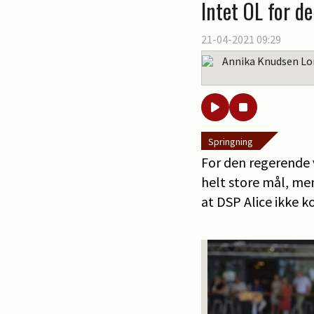
Intet OL for d
21-04-2021 09:29
Annika Knudsen Lo
Springning
For den regerende 
helt store mål, men
at DSP Alice ikke 