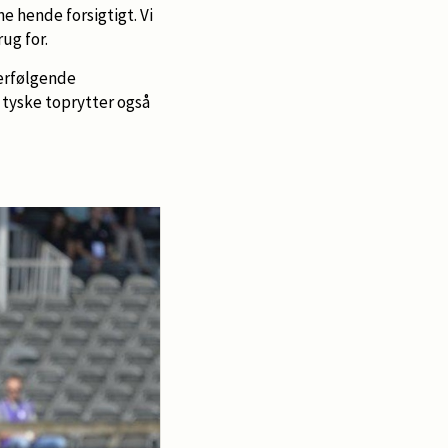
ne hende forsigtigt. Vi
rug for.
terfølgende
n tyske toprytter også