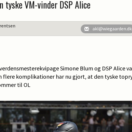
en tyske VM-vinder DSP Alice
rentsen
akl@wiegaarden.dk
verdensmesterekvipage Simone Blum og DSP Alice var
 flere komplikationer har nu gjort, at den tyske topr
kommer til OL