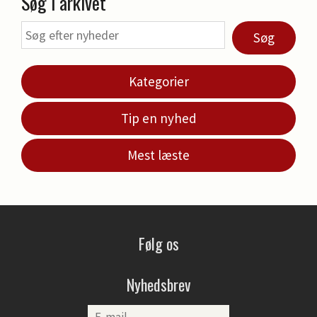
Søg i arkivet
Søg
Kategorier
Tip en nyhed
Mest læste
Følg os
Nyhedsbrev