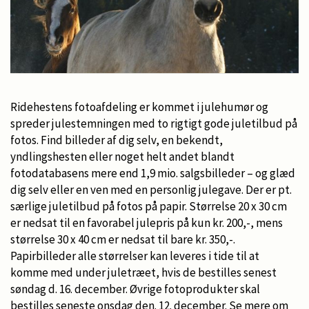
Ridehestens fotoafdeling er kommet i julehumør og
spreder julestemningen med to rigtigt gode juletilbud på
fotos. Find billeder af dig selv, en bekendt,
yndlingshesten eller noget helt andet blandt
fotodatabasens mere end 1,9 mio. salgsbilleder – og glæd
dig selv eller en ven med en personlig julegave. Der er pt.
særlige juletilbud på fotos på papir. Størrelse 20 x 30 cm
er nedsat til en favorabel julepris på kun kr. 200,-, mens
størrelse 30 x 40 cm er nedsat til bare kr. 350,-.
Papirbilleder alle størrelser kan leveres i tide til at
komme med under juletræet, hvis de bestilles senest
søndag d. 16. december. Øvrige fotoprodukter skal
bestilles seneste onsdag den. 12. december. Se mere om