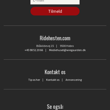
Ridehesten.com
Blåkildevej 15 | 9500 Hobro
+45 98 51 20 66
|
Mediehuset@wiegaarden.dk
Kontakt os
Tip os her
|
Kontakt os
|
Annoncering
Se også: