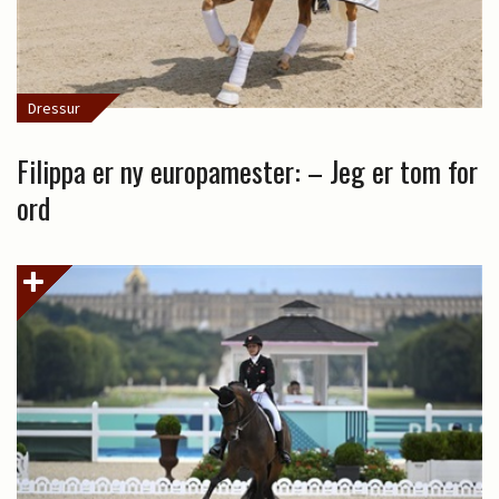
Dressur
Filippa er ny europamester: – Jeg er tom for
ord