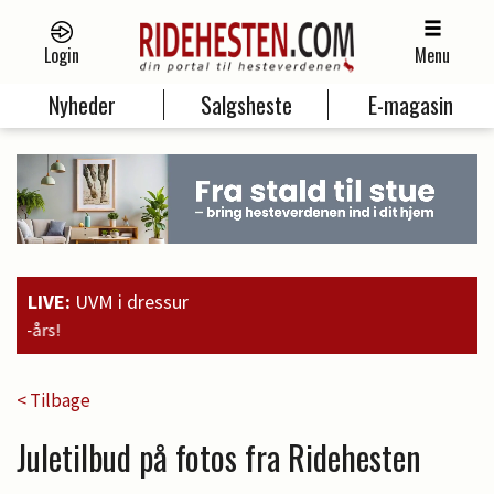
Login
Menu
Nyheder
Salgsheste
E-magasin
LIVE:
UVM i dressur
19:00
Guld til Faustino G. og 
< Tilbage
Juletilbud på fotos fra Ridehesten