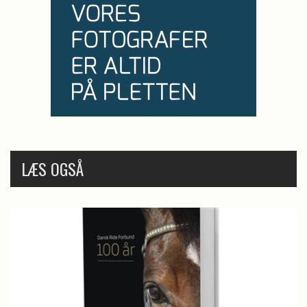
LÆS OGSÅ