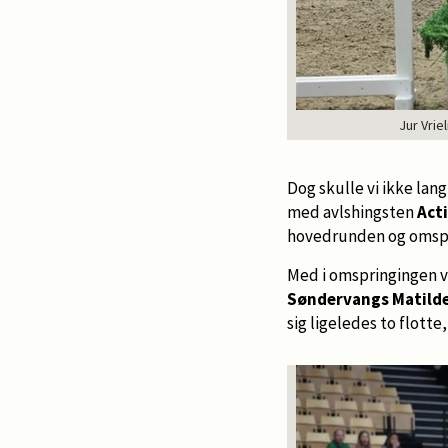
Jur Vrie
Dog skulle vi ikke lang
med avlshingsten
Act
hovedrunden og omspr
Med i omspringingen 
Søndervangs Matild
sig ligeledes to flotte