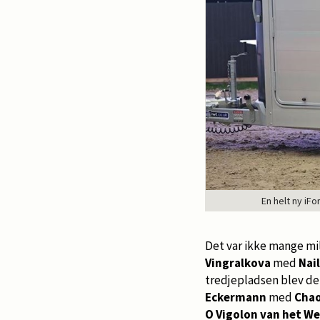
En helt ny iFo
Det var ikke mange mil
Vingralkova
med
Nai
tredjepladsen blev de
Eckermann
med
Chao
O Vigolon van het We