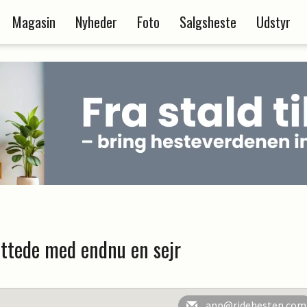
Magasin
Nyheder
Foto
Salgsheste
Udstyr
luttede med endnu en sejr
anp@ridehesten.com