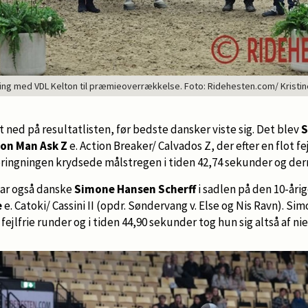
ling med VDL Kelton til præmieoverrækkelse. Foto: Ridehesten.com/ Kristi
t ned på resultatlisten, før bedste dansker viste sig. Det blev
S
ion Man Ask Z
e. Action Breaker/ Calvados Z, der efter en flot fe
ingningen krydsede målstregen i tiden 42,74 sekunder og de
var også danske
Simone Hansen Scherff
i sadlen på den 10-år
e
e. Catoki/ Cassini II (opdr. Søndervang v. Else og Nis Ravn). S
, fejlfrie runder og i tiden 44,90 sekunder tog hun sig altså af 