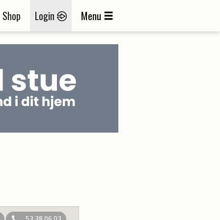
Shop
Login
Menu
53 38 06 03