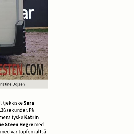
Kristine Bojsen
l tjekkiske
Sara
0.38 sekunder. På
, mens tyske
Katrin
ie Steen Hegre
med
rmed var topfem altså