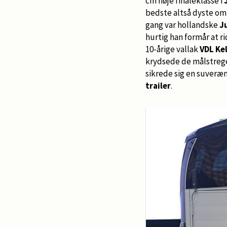
cm høje finaleklasse i
bedste altså dyste om
gang var hollandske
J
hurtig han formår at r
10-årige vallak
VDL Ke
krydsede de målstregen
sikrede sig en suveræn
trailer
.