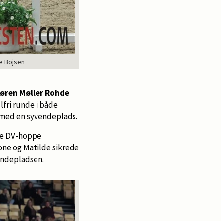
ne Bojsen
øren Møller Rohde
jlfri runde i både
rmed en syvendeplads.
ige DV-hoppe
imone og Matilde sikrede
niendepladsen.