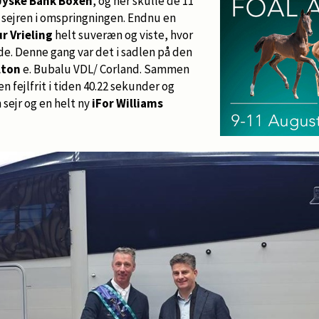
Jyske Bank Boxen
, og her skulle de 11
 sejren i omspringningen. Endnu en
ur Vrieling
helt suveræn og viste, hvor
ide. Denne gang var det i sadlen på den
lton
e. Bubalu VDL/ Corland. Sammen
 fejlfrit i tiden 40.22 sekunder og
 sejr og en helt ny
iFor Williams