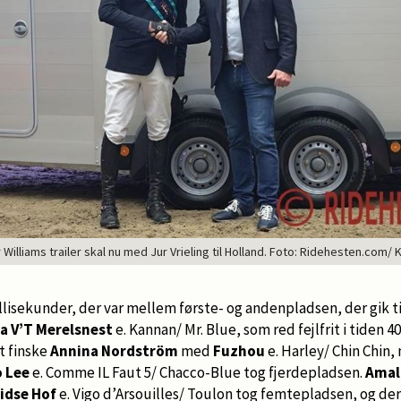
r Williams trailer skal nu med Jur Vrieling til Holland. Foto: Ridehesten.com/ 
lisekunder, der var mellem første- og andenpladsen, der gik ti
la V’T Merelsnest
e. Kannan/ Mr. Blue, som red fejlfrit i tiden 4
t finske
Annina Nordström
med
Fuzhou
e. Harley/ Chin Chin
 Lee
e. Comme IL Faut 5/ Chacco-Blue tog fjerdepladsen.
Amal
idse Hof
e. Vigo d’Arsouilles/ Toulon tog femtepladsen, og de