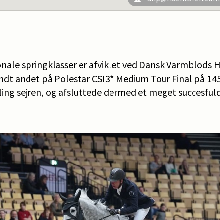
ionale springklasser er afviklet ved Dansk Varmblods 
dt andet på Polestar CSI3* Medium Tour Final på 145
eling sejren, og afsluttede dermed et meget succesful