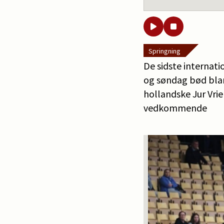
Springning
De sidste internat
og søndag bød blan
hollandske Jur Vri
vedkommende