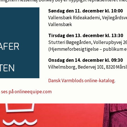
Søndag den 11. december kl. 10:00
Vallensbæk Rideakademi, Vejlegårdsve
Vallensbæk
Tirsdag den 13. december kl. 13:30
Stutteri Bøgegården, Vollerupbyvej 26
(Hjemmeforbesigtigelse – publikum 
Onsdag den 14. december kl. 09:30
Vilhelmsborg, Bedervej 101, 8320 Mårs
Dansk Varmblods online-katalog
.
n ses på onlineequipe.com