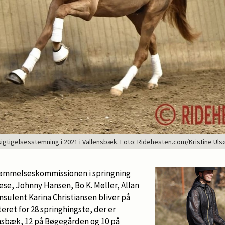
igtigelsesstemning i 2021 i Vallensbæk. Foto: Ridehesten.com/Kristine Uls
ømmelseskommissionen i springning
se, Johnny Hansen, Bo K. Møller, Allan
sulent Karina Christiansen bliver på
eret for 28 springhingste, der er
ensbæk, 12 på Bøgegården og 10 på