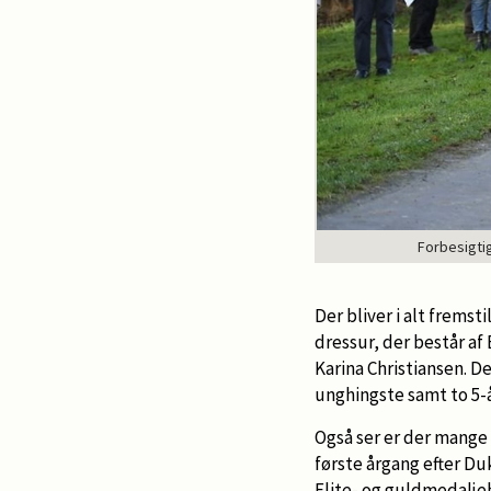
Forbesigti
Der bliver i alt frems
dressur, der består af
Karina Christiansen. D
unghingste samt to 5-å
Også ser er der mange
første årgang efter Du
Elite- og guldmedalje