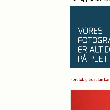
Foreløbig tidsplan ka