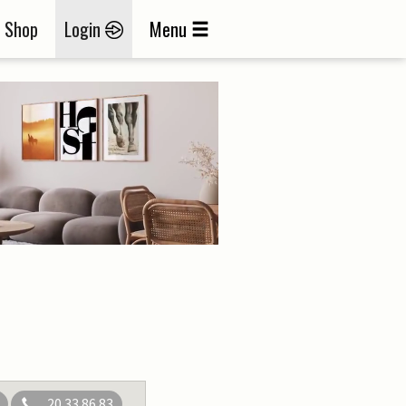
Shop
Login
Menu
20 33 86 83