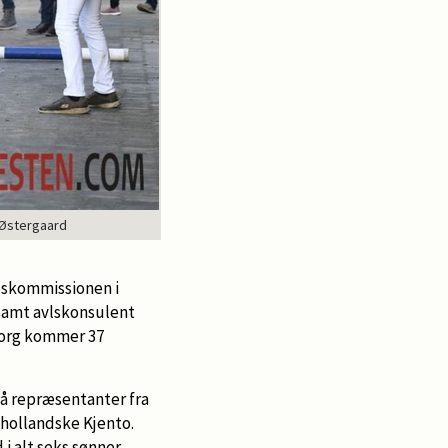
 Østergaard
seskommissionen i
 samt avlskonsulent
sborg kommer 37
å repræsentanter fra
 hollandske Kjento.
 alt seks sønner.