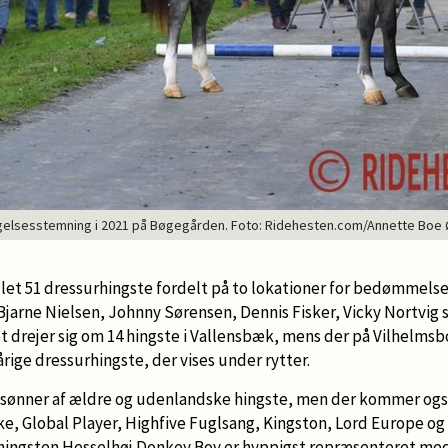
gelsesstemning i 2021 på Bøgegården. Foto: Ridehesten.com/Annette Boe
tillet 51 dressurhingste fordelt på to lokationer for bedømmel
 Bjarne Nielsen, Johnny Sørensen, Dennis Fisker, Vicky Nortvig
et drejer sig om 14 hingste i Vallensbæk, mens der på Vilhelm
rige dressurhingste, der vises under rytter.
 sønner af ældre og udenlandske hingste, men der kommer ogs
ke, Global Player, Highfive Fuglsang, Kingston, Lord Europe og
hingsten Hesselhøj Donkey Boy er hyppigst repræsenteret med i