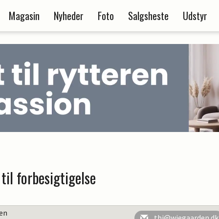
Magasin
Nyheder
Foto
Salgsheste
Udstyr
til forbesigtigelse
en
tbj@wiegaarden.dk