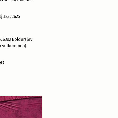
j 123, 2625
, 6392 Bolderslev
er velkommen)
let