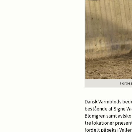
Forbes
Dansk Varmblods bed
bestående af Signe Wie
Blomgren samt avlskon
tre lokationer præsent
fordelt på seks i Vall