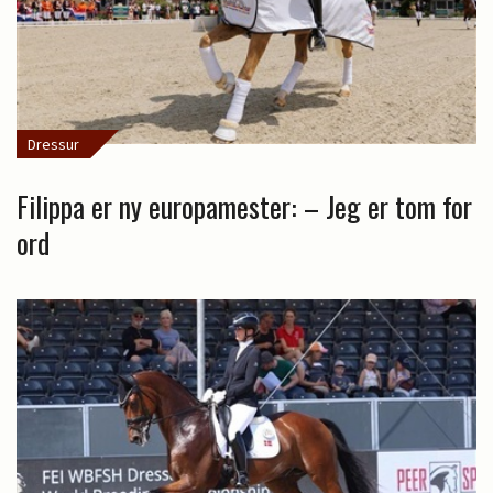
Dressur
Filippa er ny europamester: – Jeg er tom for
ord