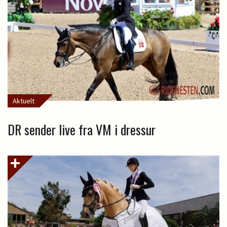
Aktuelt
DR sender live fra VM i dressur