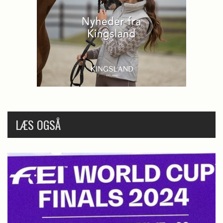
LÆS OGSÅ