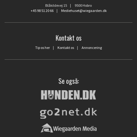
Blåkildevej 15 | 9500 Hobro
+45 98 51 20 66
|
Mediehuset@wiegaarden.dk
Kontakt os
Tip os her
|
Kontakt os
|
Annoncering
Se også: