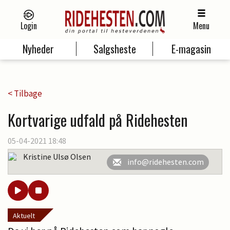
Login
Menu
Nyheder
Salgsheste
E-magasin
< Tilbage
Kortvarige udfald på Ridehesten
05-04-2021 18:48
Kristine Ulsø Olsen
info@ridehesten.com
Aktuelt