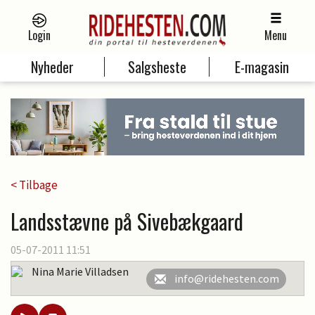
Login
Menu
Nyheder
Salgsheste
E-magasin
< Tilbage
Landsstævne på Sivebækgaard
05-07-2011 11:51
Nina Marie Villadsen
info@ridehesten.com