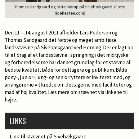
Thomas Sandgaard og Ditte Mørup på Sivebækgaard. (Foto:
Ridehesten.com)
Den 11. – 14. august 2011 afholder Lars Pedersen og
Thomas Sandgaard det første og meget ambitiøse
landsstævne på Sivebækgaard ved Herning. Der er lagt op
til et brag af et landsstævne i springning i det midtjyske
og forberedelserne har dannet grundlag for et stævne af
bedste kvalitet, både for deltagere og publikum. Både
pony-, junior-, ung- og seniorryttere er inviteret med, og
arrangørerne vil kredse om deltagerne med faciliteter og
mad af høj kvalitet. Læs mere om stævnet via linkene til
højre.
LINKS
Link til stævnet på Sivebækgaard