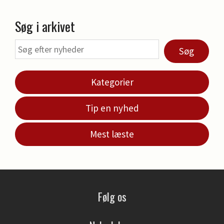
Søg i arkivet
Søg
Kategorier
Tip en nyhed
Mest læste
Følg os