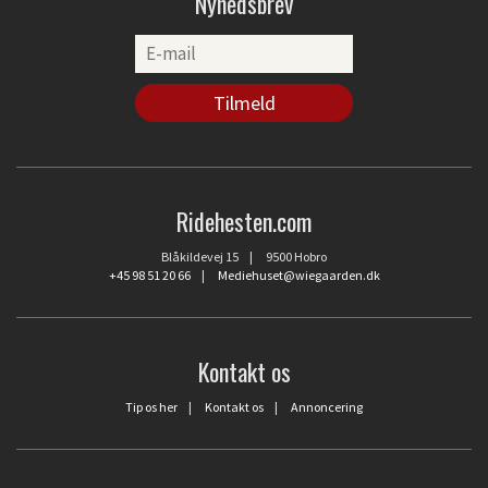
Nyhedsbrev
Ridehesten.com
Blåkildevej 15 | 9500 Hobro
+45 98 51 20 66
|
Mediehuset@wiegaarden.dk
Kontakt os
Tip os her
|
Kontakt os
|
Annoncering