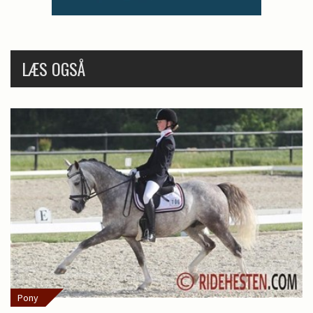
LÆS OGSÅ
Pony