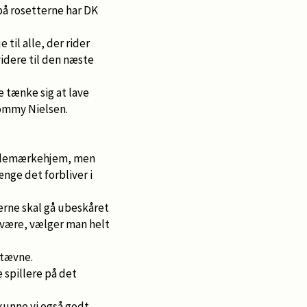
 på rosetterne har DK
til alle, der rider
videre til den næste
e tænke sig at lave
Tommy Nielsen.
 julemærkehjem, men
ænge det forbliver i
terne skal gå ubeskåret
l være, vælger man helt
stævne.
 spillere på det
 kunne vi også godt