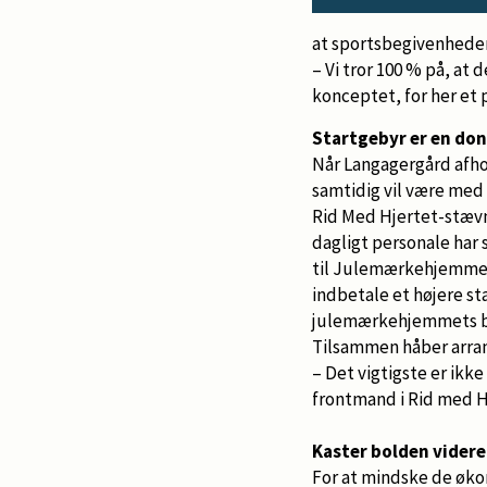
at sportsbegivenheden
– Vi tror 100 % på, at 
konceptet, for her et 
Startgebyr er en do
Når Langagergård afho
samtidig vil være med 
Rid Med Hjertet-stæv
dagligt personale har s
til Julemærkehjemmet 
indbetale et højere st
julemærkehjemmets bør
Tilsammen håber arran
– Det vigtigste er ikk
frontmand i Rid med H
Kaster bolden videre
For at mindske de øko