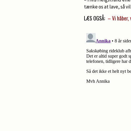
tænke os at lave, så v
LÆS OGSÅ:
– Vi håber,