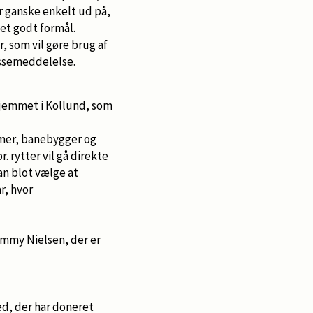
år ganske enkelt ud på,
et godt formål.
r, som vil gøre brug af
ressemeddelelse.
hjemmet i Kollund, som
mer, banebygger og
. rytter vil gå direkte
n blot vælge at
r, hvor
Tommy Nielsen, der er
ed, der har doneret