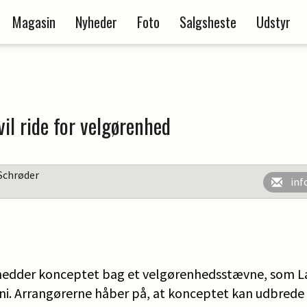
Magasin
Nyheder
Foto
Salgsheste
Udstyr
il ride for velgørenhed
Schrøder
inf
 hedder konceptet bag et velgørenhedsstævne, som 
uni. Arrangørerne håber på, at konceptet kan udbrede s