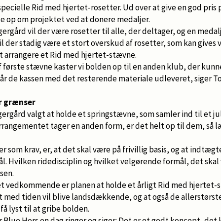
f specielle Rid med hjertet-rosetter. Ud over at give en god pris
te op om projektet ved at donere medaljer.
gård vil der være rosetter til alle, der deltager, og en medalje 
vil der stadig være et stort overskud af rosetter, som kan gives 
at arrangere et Rid med hjertet-stævne.
f første stævne kaster vi bolden op til en anden klub, der kunn
 får de kassen med det resterende materiale udleveret, siger 
r grænser
ergård valgt at holde et springstævne, som samler ind til et
arrangementet tager en anden form, er det helt op til dem, så l
r som krav, er, at det skal være på frivillig basis, og at indtæg
ål. Hvilken ridedisciplin og hvilket velgørende formål, det ska
sen.
t vedkommende er planen at holde et årligt Rid med hjertet-
 med tiden vil blive landsdækkende, og at også de allerstørste
å lyst til at gribe bolden.
r Blue Hors en dag ringer og siger: Det er et godt koncept, det