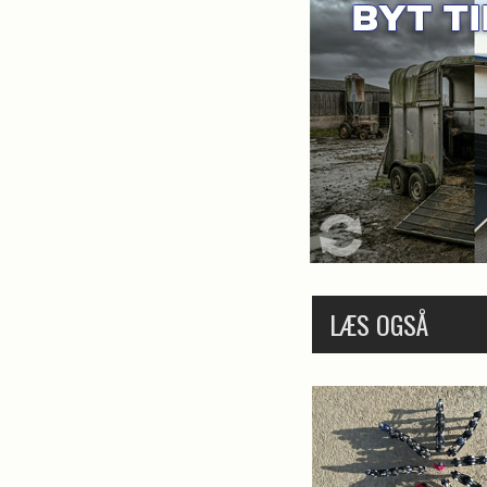
LÆS OGSÅ