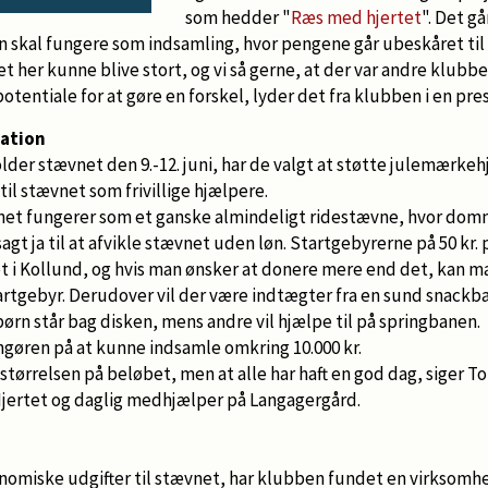
som hedder "
Ræs med hjertet
". Det g
 skal fungere som indsamling, hvor pengene går ubeskåret til 
det her kunne blive stort, og vi så gerne, at der var andre klubbe
potentiale for at gøre en forskel, lyder det fra klubben i en p
nation
lder stævnet den 9.-12. juni, har de valgt at støtte julemærke
til stævnet som frivillige hjælpere.
net fungerer som et ganske almindeligt ridestævne, hvor dom
agt ja til at afvikle stævnet uden løn. Startgebyrerne på 50 kr. pr
i Kollund, og hvis man ønsker at donere mere end det, kan ma
artgebyr. Derudover vil der være indtægter fra en sund snackba
n står bag disken, mens andre vil hjælpe til på springbanen.
gøren på at kunne indsamle omkring 10.000 kr.
e størrelsen på beløbet, men at alle har haft en god dag, siger 
jertet og daglig medhjælper på Langagergård.
nomiske udgifter til stævnet, har klubben fundet en virksomh