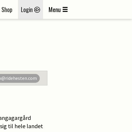
Shop
Login
Menu
o@ridehesten.com
Langagargård
ig til hele landet