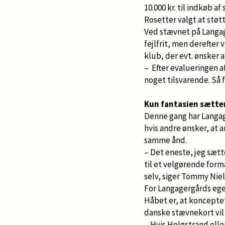
10.000 kr. til indkøb a
Rosetter valgt at støt
Ved stævnet på Langager
fejlfrit, men derefter 
klub, der evt. ønsker 
– Efter evalueringen a
noget tilsvarende. Så
Kun fantasien sætte
Denne gang har Langag
hvis andre ønsker, at 
samme ånd.
– Det eneste, jeg sætte
til et velgørende form
selv, siger Tommy Niel
For Langagergårds ege
Håbet er, at konceptet
danske stævnekort vil f
– Hvis Helgstrand elle