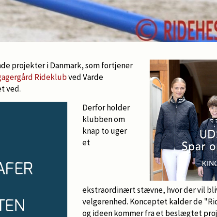
de projekter i Danmark, som fortjener
agergård Rideklub
ved Varde
t ved.
Derfor holder
klubben om
knap to uger
et
ekstraordinært stævne, hvor der vil bl
velgørenhed. Konceptet kalder de "Ri
og ideen kommer fra et beslægtet proj