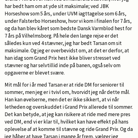
har bedt ham om at yde sit maksimale; ved JBK
Horseshow som 5 års, under UVM iagttagelse som 6 års,
under Falsterbo Horseshow, hvor vi kom i finalen for 7 års,
og da han blev kåret som bedste Dansk Varmblod hest for
7 års på Vilhelmsborg. På hele den lange rejse er det
således kun ved 4 stævner, jeg har bedt Tarsan om sit
maksimale. Og jeg er overbevidst om, at det er derfor, at
han idag som Grand Prix hest ikke bliver stresset ved
stævner og har selvtillid inde på banen, også selv om
opgaverne er blevet svære.
Mit mål for i år med Tarsan er at ride DM for seniorer til
sommer, men jeg er i tvivl om, hvorvidt jeg når dette mål.
Han kan øvelserne, men det er ikke sikkert, at vi når
letheden og overskuddet i Grand Prix allerede til sommer.
Det kan betyde, at jeg kan risikere at ride med mere pres
ved DM, end vi er klar til, hvilket kan have effekt på hans
oplevelse af at komme til stævne og ride Grand Prix. Og da
jeg håber at have Tarsan i mange år frem, vælger jeg