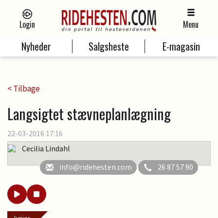
Login
Menu
Nyheder
Salgsheste
E-magasin
< Tilbage
Langsigtet stævneplanlægning
22-03-2016 17:16
Cecilia Lindahl
info@ridehesten.com
26 87 57 90