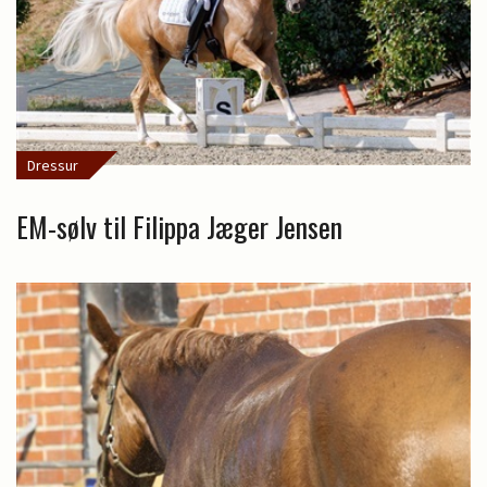
Dressur
EM-sølv til Filippa Jæger Jensen