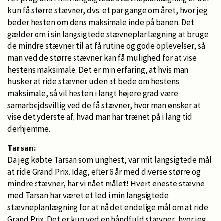
kun få større stævner, dvs. et par gange om året, hvor jeg
beder hesten om dens maksimale inde på banen. Det
gælder om i sin langsigtede stævneplanlægning at bruge
de mindre stævner til at få rutine og gode oplevelser, så
man ved de større stævner kan få mulighed for at vise
hestens maksimale. Det er min erfaring, at hvis man
husker at ride stævner uden at bede om hestens
maksimale, så vil hesten i langt højere grad være
samarbejdsvillig ved de få stævner, hvor man ønsker at
vise det yderste af, hvad man har trænet på i lang tid
derhjemme.
Tarsan:
Da jeg købte Tarsan som unghest, var mit langsigtede mål
at ride Grand Prix. Idag, efter 6 år med diverse større og
mindre stævner, har vi nået målet! Hvert eneste stævne
med Tarsan har været et led i min langsigtede
stævneplanlægning for at nå det endelige mål om at ride
Grand Prix. Det er kun ved en håndfuld stævner, hvor jeg