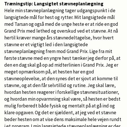
Træningstip: Langsigtet stævneplanlægning
Hele min stævneplanlægning tager udgangspunkt i de
langsigtede mål for hest og rytter. Mit langsigtede mål
med Tarsan og også med de unge heste er at ride en god
Grand Prix med lethed og overskud ved et stævne. At nå
hertil kræver mange års stævnedeltagelse, hvor hvert
stævne er et vigtigt led i den langsigtede
stævneplanlægning frem mod Grand Prix. Lige fra mit
første stævne med en yngre hest tænker jeg derfor på, at
den en dag skal gå op ad midterlinien i Grand Prix. Jeg er
meget opmærksom på, at hesten har en god
stævneoplevelse, at den synes det er sjovt at komme til
stævne, og at den får selvtillid og rutine. Jeg skal lære,
hvordan hesten reagerer i forskellige stævnesituationer,
og hvordan min opvarmning skal være, så hesten er bedst
mulig forberedt både fysisk og mentalt på at gå ind og
klare opgaven. Og det er sjældent, at jeg ved et stævne
beder hesten om at vise dens maksimale hele vejen rundt
i et program. I min langsigtede stævneplanlægning er der