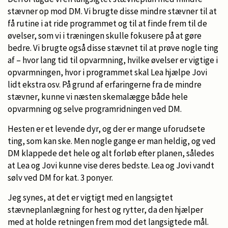
stævner op mod DM. Vi brugte disse mindre stævner til at
få rutine i at ride programmet og til at finde frem til de
øvelser, som vi i træningen skulle fokusere på at gøre
bedre. Vi brugte også disse stævnet til at prøve nogle ting
af – hvor lang tid til opvarmning, hvilke øvelser er vigtige i
opvarmningen, hvor i programmet skal Lea hjælpe Jovi
lidt ekstra osv. På grund af erfaringerne fra de mindre
stævner, kunne vi næsten skemalægge både hele
opvarmning og selve programridningen ved DM.
Hesten er et levende dyr, og der er mange uforudsete
ting, som kan ske. Men nogle gange er man heldig, og ved
DM klappede det hele og alt forløb efter planen, således
at Lea og Jovi kunne vise deres bedste. Lea og Jovi vandt
sølv ved DM for kat. 3 ponyer.
Jeg synes, at det er vigtigt med en langsigtet
stævneplanlægning for hest og rytter, da den hjælper
med at holde retningen frem mod det langsigtede mål.