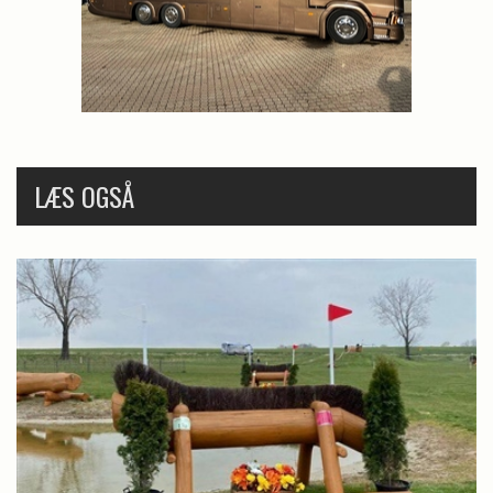
LÆS OGSÅ