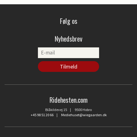
Følg os
Nyhedsbrev
Ridehesten.com
Blåkildevej 15 | 9500 Hobro
+45 98 51 20 66
|
Mediehuset@wiegaarden.dk