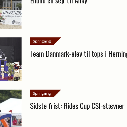
Endnu en sejr til Anky
Springning
Team Danmark-elev til tops i Hernin
Springning
Sidste frist: Rides Cup CSI-stævner