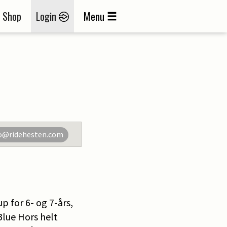
Shop
Login
Menu
o@ridehesten.com
p for 6- og 7-års,
Blue Hors helt