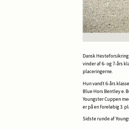
Dansk Hesteforsikring 
vinder af 6- og 7-års k
placeringerne.
Hun vandt 6-års klasse
Blue Hors Bentley e. B
Youngster Cuppen med 
er på en foreløbig 3. 
Sidste runde af Young