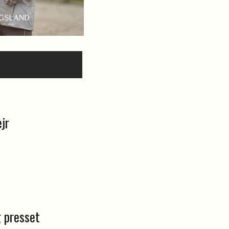
jr
g presset