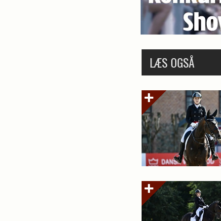
LÆS OGSÅ