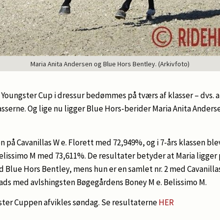
Maria Anita Andersen og Blue Hors Bentley. (Arkivfoto)
Youngster Cup i dressur bedømmes på tværs af klasser – dvs. a
lasserne. Og lige nu ligger Blue Hors-berider Maria Anita Anderse
n på Cavanillas W e. Florett med 72,949%, og i 7-års klassen bl
elissimo M med 73,611%. De resultater betyder at Maria ligger p
Blue Hors Bentley, mens hun er en samlet nr. 2 med Cavanillas
plads med avlshingsten Bøgegårdens Boney M e. Belissimo M.
ster Cuppen afvikles søndag. Se resultaterne
HER