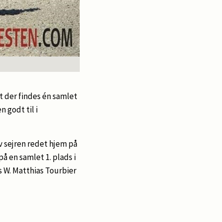
t der findes én samlet
n godt til i
ev sejren redet hjem på
å en samlet 1. plads i
 W. Matthias Tourbier