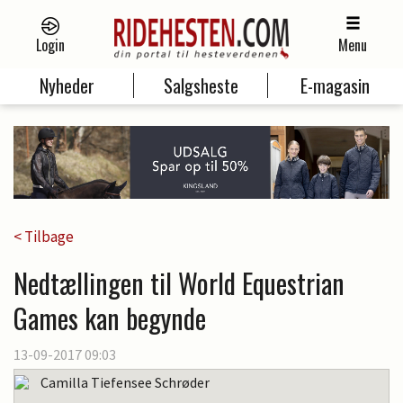
Login
Menu
Nyheder
Salgsheste
E-magasin
< Tilbage
Nedtællingen til World Equestrian
Games kan begynde
13-09-2017 09:03
Camilla Tiefensee Schrøder