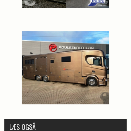
LÆS OGSÅ