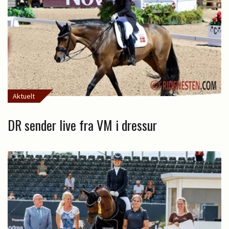
Aktuelt
DR sender live fra VM i dressur