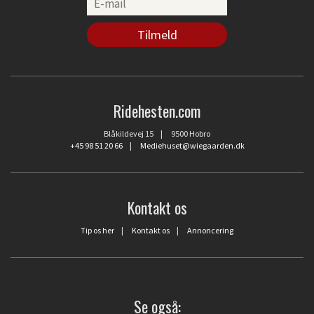
Ridehesten.com
Blåkildevej 15 | 9500 Hobro
+45 98 51 20 66
|
Mediehuset@wiegaarden.dk
Kontakt os
Tip os her
|
Kontakt os
|
Annoncering
Se også: