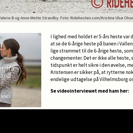
Valerie B og Anne-Mette Strandby. Foto: Ridehesten.com/Kristine Ulsø Olse
I lighed med holdet er 5-års heste var 
at se de 6-årige heste på banen i Valle
lige strammet til de 6-årige heste, som b
changementer. Det er ikke alle heste
tidspunkt er helt sikre i den øvelse,
Kristensen er sikker på, at rytterne nok 
endelige udtagelse på Vilhelmsborg o
Se videointerviewet med ham her: