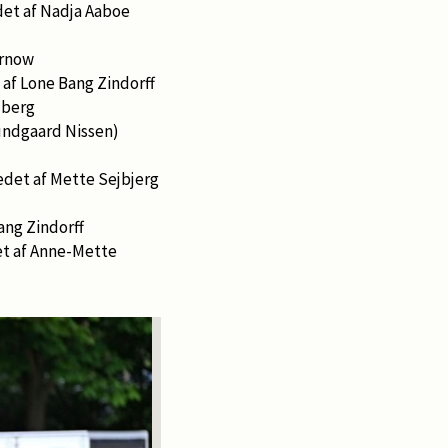
det af Nadja Aaboe
arnow
 af Lone Bang Zindorff
lberg
Lundgaard Nissen)
redet af Mette Sejbjerg
ang Zindorff
det af Anne-Mette