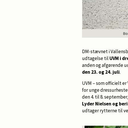
Bo
DM-stævnet i Vallens
udtagelse til
UVM i dr
anden og afgørende ud
den 23. og 24. juli
.
UVM – som officielt e
for unge dressurheste 
den 4. til 8. september
Lyder Nielsen og ber
udtager rytterne til 