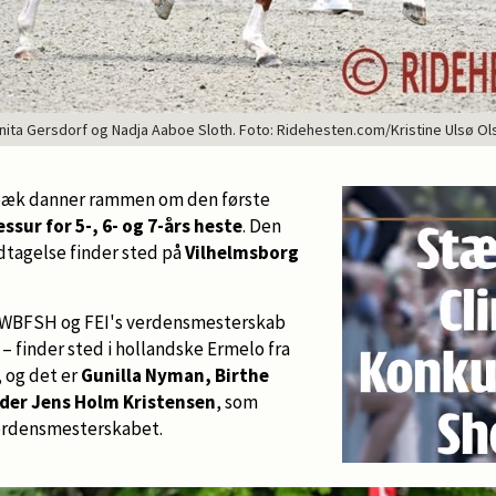
nita Gersdorf og Nadja Aaboe Sloth. Foto: Ridehesten.com/Kristine Ulsø Ol
bæk danner rammen om den første
essur for 5-, 6- og 7-års heste
. Den
tagelse finder sted på
Vilhelmsborg
r WBFSH og FEI's verdensmesterskab
– finder sted i hollandske Ermelo fra
, og det er
Gunilla Nyman, Birthe
ider Jens Holm Kristensen
, som
verdensmesterskabet.