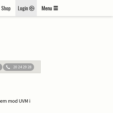
Shop
Login
Menu
20 24 29 28
frem mod UVM i