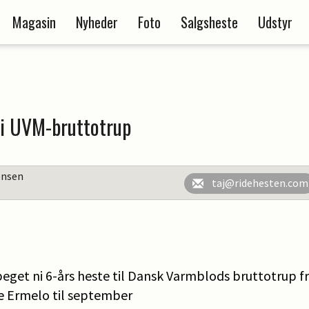
Magasin
Nyheder
Foto
Salgsheste
Udstyr
 i UVM-bruttotrup
ensen
taj@ridehesten.com
get ni 6-års heste til Dansk Varmblods bruttotrup 
ke Ermelo til september