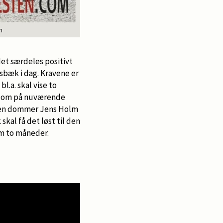
n
Alkaline og Merit
det særdeles positivt
nsbæk i dag. Kravene er
l.a. skal vise to
, som på nuværende
 men dommer Jens Holm
skal få det løst til den
m to måneder.