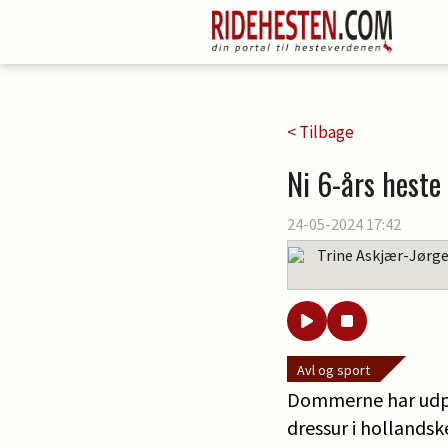
< Tilbage
Ni 6-års heste
24-05-2024 17:42
Trine Askjær-Jørg
Avl og sport
Dommerne har udpe
dressur i hollands