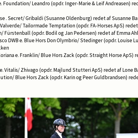
e. Foundation/ Leandro (opdr. Inger-Marie & Leif Andreasen) re
se . Secret/ Gribaldi (Susanne Oldenburg) redet af Susanne B
. Valverde/ Tailormade Temptation (opdr. FA-Horses ApS) redet
in/ Fürstenball (opdr. Bodil og Jan Pedersen) redet af Emma Ah
isco DWB e. Blue Hors Don Olymbrio/ Stedinger (opdr. Louise 
akken
loriana e. Franklin/ Blue Hors Zack (opdr. Straight Horse ApS) 
. Vitalis/ Zhivago (opdr. Majlund Stutteri ApS) redet af Lone B
olution/ Blue Hors Zack (opdr. Karin og Peer Guldbrandsen) re