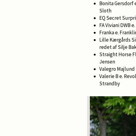
Bonita Gersdorf 
Sloth
EQ Secret Surpri
FA Viviani DWB e
Franka e. Frankl
Lille Kærgårds S
redet af Silje B
Straight Horse F
Jensen
Valegro Majlund e
Valerie B e. Rev
Strandby