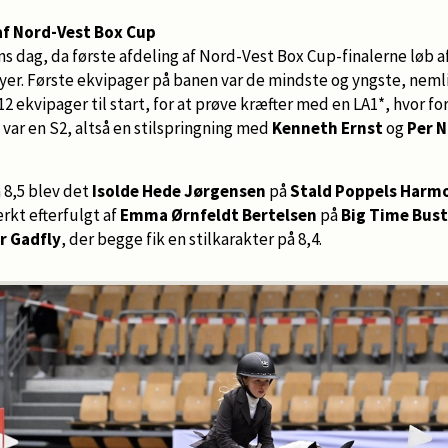
 af Nord-Vest Box Cup
 dag, da første afdeling af Nord-Vest Box Cup-finalerne løb a
onyer. Første ekvipager på banen var de mindste og yngste, nemli
12 ekvipager til start, for at prøve kræfter med en LA1*, hvor f
var en S2, altså en stilspringning med
Kenneth Ernst
og
Per N
 8,5 blev det
Isolde Hede Jørgensen
på
Stald Poppels Harm
ærkt efterfulgt af
Emma Ørnfeldt Bertelsen
på
Big Time Bust
r Gadfly
, der begge fik en stilkarakter på 8,4.