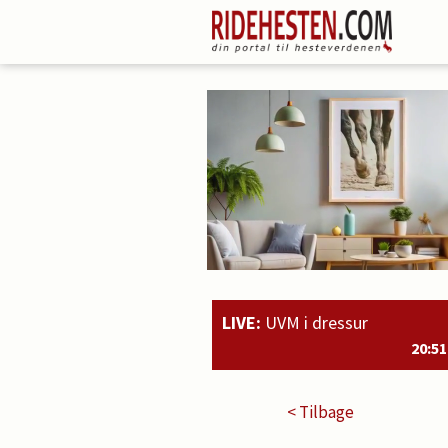
LIVE:
UVM i dressur
20:51
Rahmoz Langholt og Michael Gr
< Tilbage