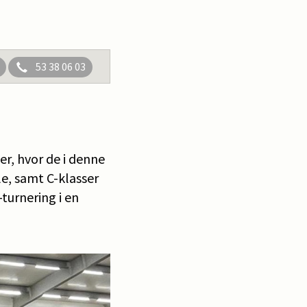
53 38 06 03
er, hvor de i denne
e, samt C-klasser
turnering i en