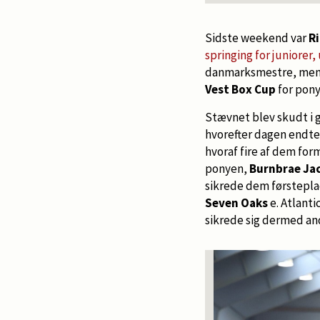
Sidste weekend var
Ri
springing for juniorer,
danmarksmestre, men i
Vest Box Cup
for pony
Stævnet blev skudt i g
hvorefter dagen endte
hvoraf fire af dem form
ponyen,
Burnbrae Ja
sikrede dem førstepla
Seven Oaks
e. Atlanti
sikrede sig dermed a