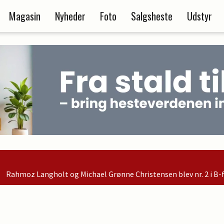
Magasin
Nyheder
Foto
Salgsheste
Udstyr
ønne Christensen blev nr. 2 i B-finalen og er dermed kvalificeret