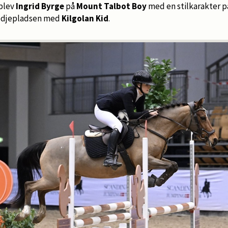
blev
Ingrid Byrge
på
Mount Talbot Boy
med en stilkarakter p
edjepladsen med
Kilgolan Kid
.