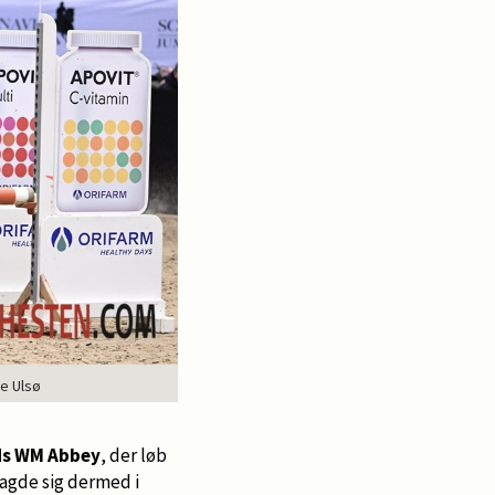
e Ulsø
ds WM Abbey
, der løb
lagde sig dermed i