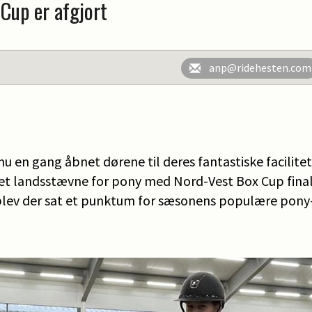
Cup er afgjort
anp@ridehesten.com
u en gang åbnet dørene til deres fantastiske facilitet
et landsstævne for pony med Nord-Vest Box Cup final
 blev der sat et punktum for sæsonens populære pony-