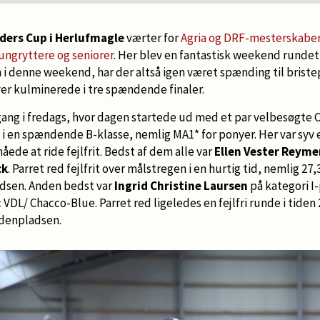
ders Cup i Herlufmagle
værter for
Agria og DRF-mesterskaber
 ungryttere og seniorer
. Her blev en fantastisk weekend rundet
 denne weekend, har der altså igen været spænding til brist
er kulminerede i tre spændende finaler.
ang i fredags, hvor dagen startede ud med et par velbesøgte C
 i en spændende B-klasse, nemlig MA1* for ponyer. Her var syv
åede at ride fejlfrit. Bedst af dem alle var
Ellen Vester Reyme
ck
. Parret red fejlfrit over målstregen i en hurtig tid, nemlig 27
dsen. Anden bedst var
Ingrid Christine Laursen
på kategori I
c VDL/ Chacco-Blue. Parret red ligeledes en fejlfri runde i tide
ndenpladsen.