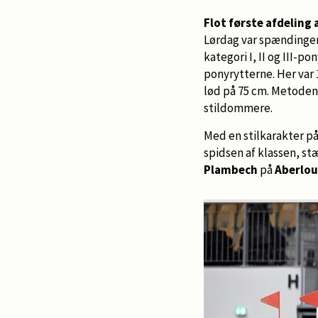
Flot første afdeling
Lørdag var spændingens
kategori I, II og III-p
ponyrytterne. Her var 
lød på 75 cm. Metoden 
stildommere.
Med en stilkarakter på
spidsen af klassen, st
Plambech
på
Aberlou