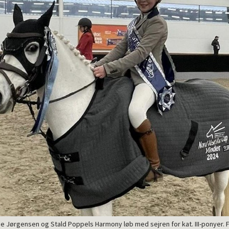
e Jørgensen og Stald Poppels Harmony løb med sejren for kat. III-ponyer. F