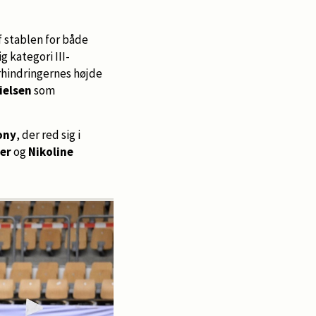
f stablen for både
g kategori III-
orhindringernes højde
ielsen
som
ony
, der red sig i
er
og
Nikoline