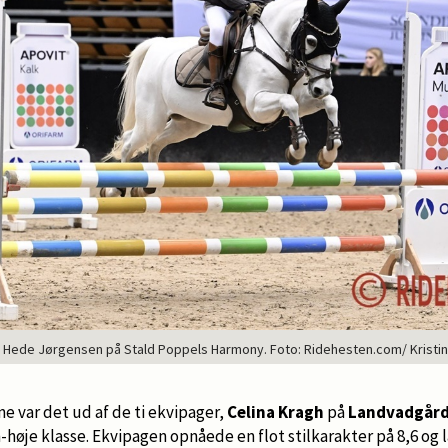
e Hede Jørgensen på Stald Poppels Harmony. Foto: Ridehesten.com/ Kristin
ne var det ud af de ti ekvipager,
Celina Kragh
på
Landvadgår
-høje klasse. Ekvipagen opnåede en flot stilkarakter på 8,6 og 