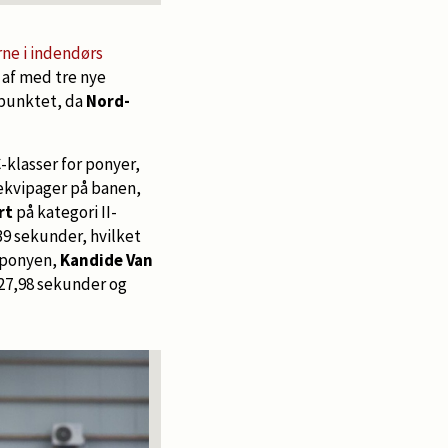
ne i indendørs
 af med tre nye
epunktet, da
Nord-
-klasser for ponyer,
 ekvipager på banen,
rt
på kategori II-
,39 sekunder, hvilket
-ponyen,
Kandide Van
n 27,98 sekunder og