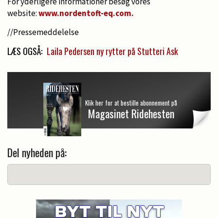
For yderligere informationer besøg vores
website:
www.nordentoft-eq.com.
//Pressemeddelelse
LÆS OGSÅ:
Laila Pedersen ny rytter på Stutteri Ask
Klik her for at bestille abonnement på
Magasinet Ridehesten
Del nyheden på: