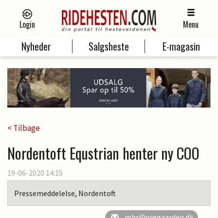
Login
Menu
Nyheder
Salgsheste
E-magasin
< Tilbage
Nordentoft Equstrian henter ny COO
19-06-2020 14:15
Pressemeddelelse, Nordentoft
mhr@wiegaarden.dk