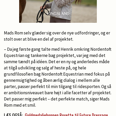
Mads Rom selv glæder sig over de nye udfordringer, og er
stolt over at blive en del af projektet.
– Da jeg første gang talte med Henrik omkring Nordentoft
Equestrian og tankerne bag projektet, var jeg med det
samme tændt på idéen. Det er en ny og anderledes måde
at tilgå udvikling og salg af heste på, og hele
grundfilosofien bag Nordentoft Equestrian med fokus på
gennemsigtighed og åben ærlig dialog i mellem alle
parter, passer perfekt til min tilgang til ridesporten. Og så
er ambitionsniveauet bare højt i alle facetter af projektet.
Det passer mig perfekt – det perfekte match, siger Mads
Rom med et smil.
LÆS OGSÅ:
Guldmedaljehoppen Roxette til Future Dressage