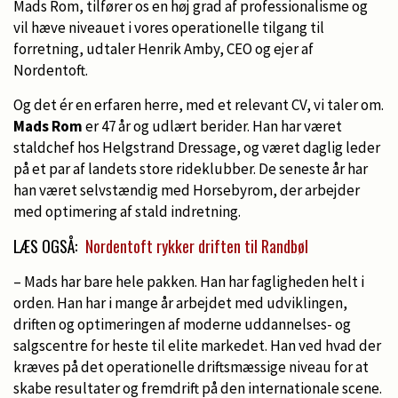
Mads Rom, tilfører os en høj grad af professionalisme og
vil hæve niveauet i vores operationelle tilgang til
forretning, udtaler Henrik Amby, CEO og ejer af
Nordentoft.
Og det ér en erfaren herre, med et relevant CV, vi taler om.
Mads Rom
er 47 år og udlært berider. Han har været
staldchef hos Helgstrand Dressage, og været daglig leder
på et par af landets store rideklubber. De seneste år har
han været selvstændig med Horsebyrom, der arbejder
med optimering af stald indretning.
LÆS OGSÅ:
Nordentoft rykker driften til Randbøl
– Mads har bare hele pakken. Han har fagligheden helt i
orden. Han har i mange år arbejdet med udviklingen,
driften og optimeringen af moderne uddannelses- og
salgscentre for heste til elite markedet. Han ved hvad der
kræves på det operationelle driftsmæssige niveau for at
skabe resultater og fremdrift på den internationale scene.