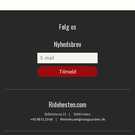
Følg os
Nyhedsbrev
Ridehesten.com
Blåkildevej 15 | 9500 Hobro
+45 98 51 20 66
|
Mediehuset@wiegaarden.dk