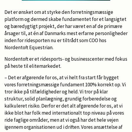
Det er ønsket om at styrke den forretningsmæssige
platform og dermed skabe fundamentet for et langsigtet
og bæredygtigt projekt, der har været en af de primære
årsager til, at én af Danmarks mest erfarne personligheder
inden for ridesporten nu er tiltrådt som COO hos
Nordentoft Equestrian.
Nordentoft er et ridesports- og businesscenter med fokus
på heste til elitemarkedet.
– Det er afgørende for os, at vi helt fra start får bygget
vores forretningsmæssige fundament 100% korrekt op. Vi
tror ikke på tilfældigheder og held. Vi tror på klar
struktur, solid planlægning, grundig forberedelse og
kalkuleret risiko. Derfor er det alt afgørende for os, at vi
ikke blot har folk med internationalt top niveau på vores
ride faglige områder, men at vi også har det hele vejen
igennem organisationen ud i driften. Vores ansættelse af