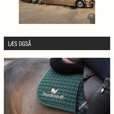
LÆS OGSÅ