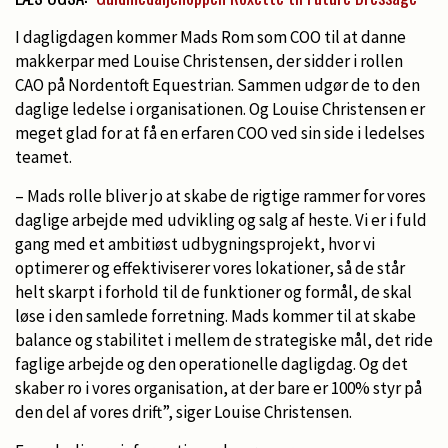
I dagligdagen kommer Mads Rom som COO til at danne
makkerpar med Louise Christensen, der sidder i rollen
CAO på Nordentoft Equestrian. Sammen udgør de to den
daglige ledelse i organisationen. Og Louise Christensen er
meget glad for at få en erfaren COO ved sin side i ledelses
teamet.
– Mads rolle bliver jo at skabe de rigtige rammer for vores
daglige arbejde med udvikling og salg af heste. Vi er i fuld
gang med et ambitiøst udbygningsprojekt, hvor vi
optimerer og effektiviserer vores lokationer, så de står
helt skarpt i forhold til de funktioner og formål, de skal
løse i den samlede forretning. Mads kommer til at skabe
balance og stabilitet i mellem de strategiske mål, det ride
faglige arbejde og den operationelle dagligdag. Og det
skaber ro i vores organisation, at der bare er 100% styr på
den del af vores drift”, siger Louise Christensen.