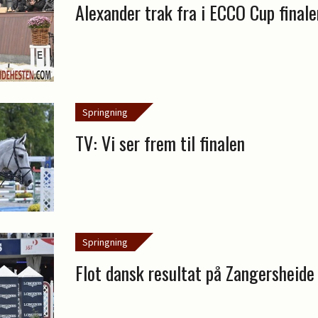
Alexander trak fra i ECCO Cup finale
Springning
TV: Vi ser frem til finalen
Springning
Flot dansk resultat på Zangersheide