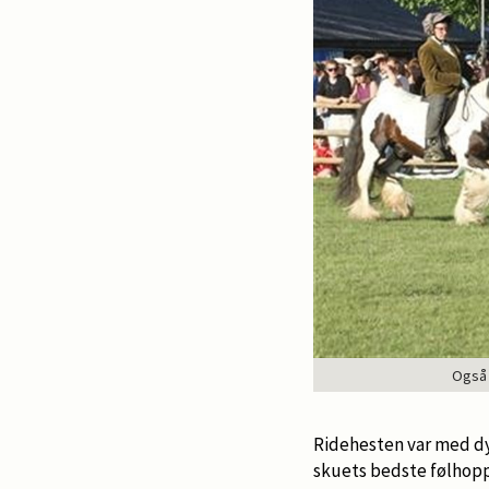
Også 
Ridehesten var med dyr
skuets bedste følhop