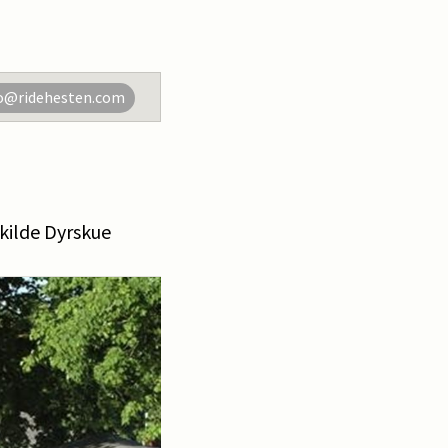
o@ridehesten.com
kilde Dyrskue