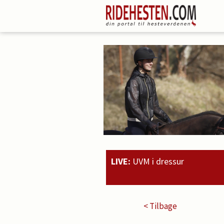
LIVE:
UVM i dressur
20:51
Rahmoz L
< Tilbage