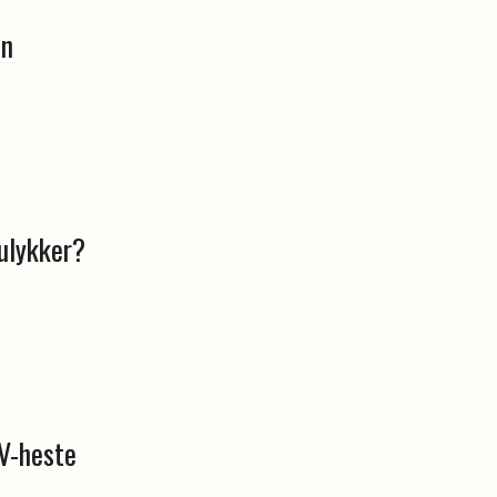
en
ulykker?
V-heste