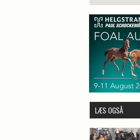
LÆS OGSÅ