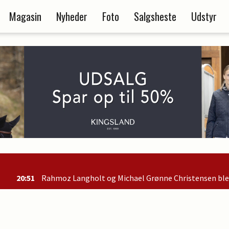
Magasin
Nyheder
Foto
Salgsheste
Udstyr
angholt og Michael Grønne Christensen blev nr. 2 i B-finalen og e