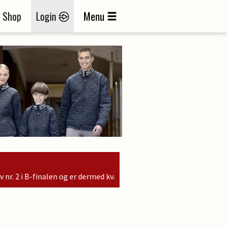
Shop
Login
Menu
r dermed kvalificeret til søndagens finale