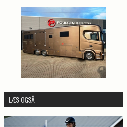
LÆS OGSÅ