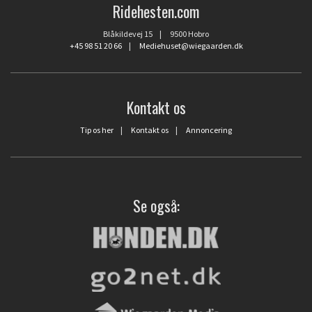
Ridehesten.com
Blåkildevej 15 | 9500 Hobro
+45 98 51 20 66
|
Mediehuset@wiegaarden.dk
Kontakt os
Tip os her
|
Kontakt os
|
Annoncering
Se også: