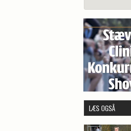
LÆS OGSÅ