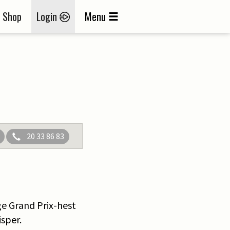
Shop
Login
Menu
20 33 86 83
ge Grand Prix-hest
isper.