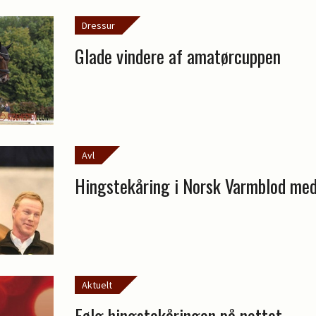
Dressur
Glade vindere af amatørcuppen
Avl
Hingstekåring i Norsk Varmblod me
Aktuelt
Følg hingstekåringen på nettet