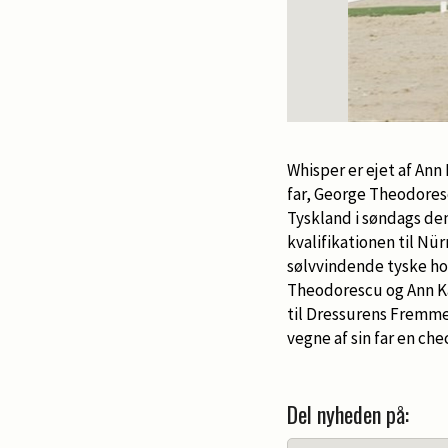
Whisper er ejet af Ann
far, George Theodoresc
Tyskland i søndags den 
kvalifikationen til Nü
sølvvindende tyske hol
Theodorescu og Ann Kat
til Dressurens Fremme
vegne af sin far en ch
Del nyheden på: