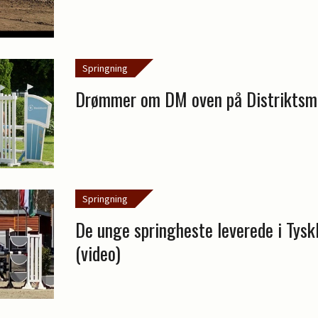
Springning
Drømmer om DM oven på Distriktsm
Springning
De unge springheste leverede i Tyskl
(video)