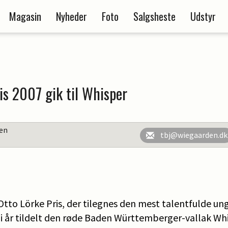
Magasin
Nyheder
Foto
Salgsheste
Udstyr
is 2007 gik til Whisper
en
tbj@wiegaarden.dk
Otto Lörke Pris, der tilegnes den mest talentfulde un
v i år tildelt den røde Baden Württemberger-vallak Wh