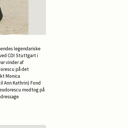
Whisper og Monica Thedorescu
 hendes legendariske
ved CDI Stuttgart i
ar vinder af
dorescu på det
akt Monica
il Ann Kathrin) Fond
 Theodorescu modtog på
rodressage