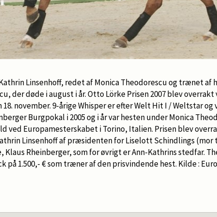
 Kathrin Linsenhoff, redet af Monica Theodorescu og trænet af
u, der døde i august i år. Otto Lörke Prisen 2007 blev overrakt 
18. november. 9-årige Whisper er efter Welt Hit I / Weltstar og v
rnberger Burgpokal i 2005 og i år var hesten under Monica Theo
d ved Europamesterskabet i Torino, Italien. Prisen blev overr
hrin Linsenhoff af præsidenten for Liselott Schindlings (mor t
, Klaus Rheinberger, som for øvrigt er Ann-Kathrins stedfar.
eck på 1.500,- € som træner af den prisvindende hest. Kilde : Eu