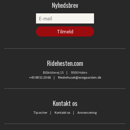
Nyhedsbrev
Ridehesten.com
Blåkildevej 15 | 9500 Hobro
+45 98 51 20 66
|
Mediehuset@wiegaarden.dk
Kontakt os
Tip os her
|
Kontakt os
|
Annoncering