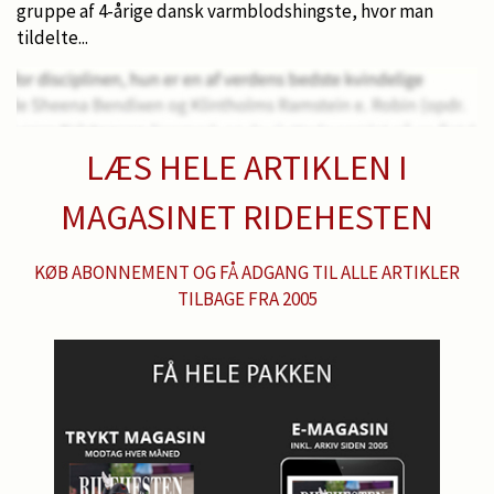
gruppe af 4-årige dansk varmblodshingste, hvor man
tildelte...
LÆS HELE ARTIKLEN I
MAGASINET RIDEHESTEN
KØB ABONNEMENT OG FÅ ADGANG TIL ALLE ARTIKLER
TILBAGE FRA 2005