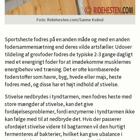
Foto: Ridehesten.com/Sanne Kolind
Sportsheste fodres på en anden måde og med en anden
fodersammensætning end deres vilde artsfæller. Udover
tildeling af grovfoder fodres de typiske 2-3 gange dagligt
med et energirigt foder for at imødekomme musklernes
energibehov ved træning. Det er ofte kornbaserede
foderstoffer som havre, byg, hvede eller majs, heste
fodres med, og disse har et højt indhold af stivelse.
Stivelse nedbrydes i tyndtarmen, men fodres heste med
store mængder af stivelse, kan det give
fordøjelsesproblemer, fordi enzymerne i tyndtarmen ikke
kan følge med til at nedbryde det. Hvis der passerer
ufordøjet stivelse videre til bagtarmen vil den hurtigt
fermenteres af bakterier, hvilket kan give ubalance i