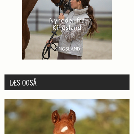
LÆS OGSÅ