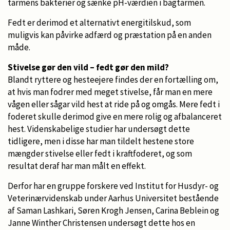
tarmens bakterier og sænke pH-værdien i bagtarmen.
Fedt er derimod et alternativt energitilskud, som
muligvis kan påvirke adfærd og præstation på en anden
måde.
Stivelse gør den vild – fedt gør den mild?
Blandt ryttere og hesteejere findes der en fortælling om,
at hvis man fodrer med meget stivelse, får man en mere
vågen eller sågar vild hest at ride på og omgås. Mere fedt i
foderet skulle derimod give en mere rolig og afbalanceret
hest. Videnskabelige studier har undersøgt dette
tidligere, men i disse har man tildelt hestene store
mængder stivelse eller fedt i kraftfoderet, og som
resultat deraf har man målt en effekt.
Derfor har en gruppe forskere ved Institut for Husdyr- og
Veterinærvidenskab under Aarhus Universitet bestående
af Saman Lashkari, Søren Krogh Jensen, Carina Beblein og
Janne Winther Christensen undersøgt dette hos en