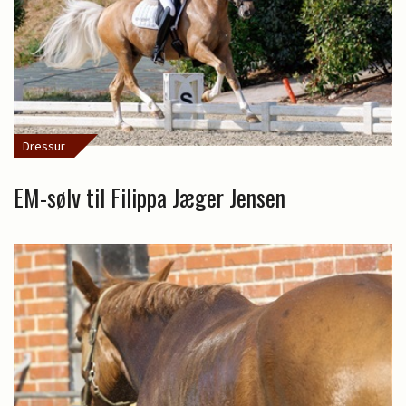
Dressur
EM-sølv til Filippa Jæger Jensen