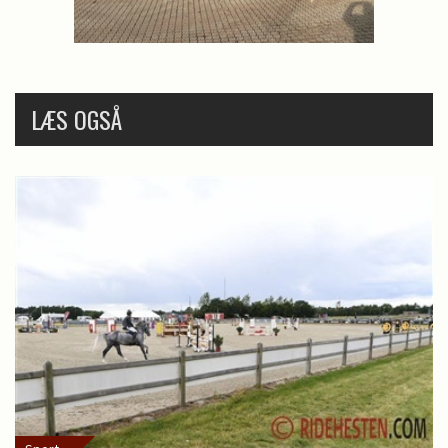
LÆS OGSÅ