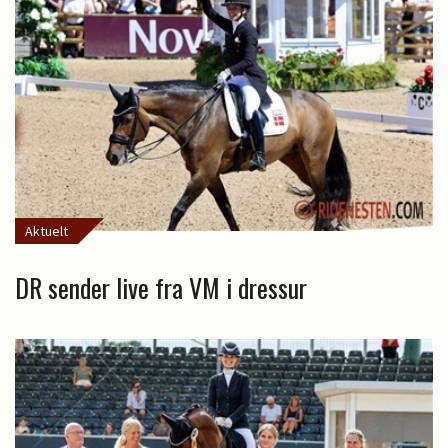
Aktuelt
DR sender live fra VM i dressur