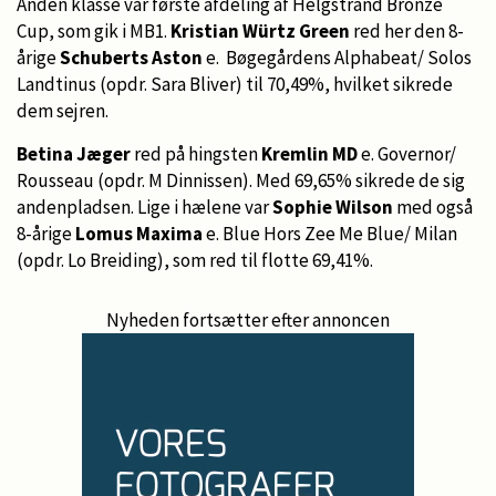
Anden klasse var første afdeling af Helgstrand Bronze
Cup, som gik i MB1.
Kristian Würtz Green
red her den 8-
årige
Schuberts Aston
e. Bøgegårdens Alphabeat/ Solos
Landtinus (opdr. Sara Bliver) til 70,49%, hvilket sikrede
dem sejren.
Betina Jæger
red på hingsten
Kremlin MD
e. Governor/
Rousseau (opdr. M Dinnissen). Med 69,65% sikrede de sig
andenpladsen. Lige i hælene var
Sophie Wilson
med også
8-årige
Lomus Maxima
e. Blue Hors Zee Me Blue/ Milan
(opdr. Lo Breiding), som red til flotte 69,41%.
Nyheden fortsætter efter annoncen