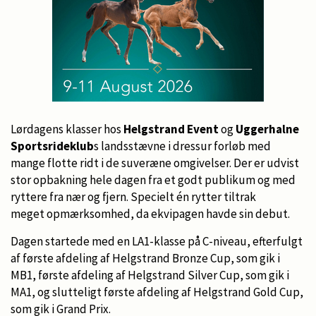
Lørdagens klasser hos
Helgstrand Event
og
Uggerhalne
Sportsrideklub
s landsstævne i dressur forløb med
mange flotte ridt i de suveræne omgivelser. Der er udvist
stor opbakning hele dagen fra et godt publikum og med
ryttere fra nær og fjern. Specielt én rytter tiltrak
meget opmærksomhed, da ekvipagen havde sin debut.
Dagen startede med en LA1-klasse på C-niveau, efterfulgt
af første afdeling af Helgstrand Bronze Cup, som gik i
MB1, første afdeling af Helgstrand Silver Cup, som gik i
MA1, og slutteligt første afdeling af Helgstrand Gold Cup,
som gik i Grand Prix.