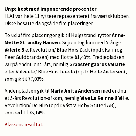
Unge hest med imponerende procenter
I LA1 var hele 11 ryttere repræsenteret fra værtsklubben.
Disse besatte da også de fire placeringer.
To ud af fire placeringer gik til Helgstrand-rytter
Anne-
Mette Strandby Hansen
. Sejren tog hun med 5-årige
Valerie B
e. Revolution/ Blue Hors Zack (opdr. Karin og
Peer Guldbrandsen) med flotte 81,48%. Tredjepladsen
var på endnu en 5-års, nemlig
Graastengaards Vallarie
efter Valverde/ BlueHors Leredo (opdr. Helle Andersen),
som gik til 77,03%.
Andenpladsen gik til
Maria Anita Andersen
med endnu
et 5-års Revolution-afkom, nemlig
Vive La Reinne ll VH
e.
Revolution/ De Niro (opdr. Västra Hoby Stuteri AB),
som red til 78,14%.
Klassens resultat.