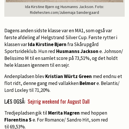
Ida Kirstine Bjørn og Husmanns Jackson. Foto:
Ridehesten.com/Juliemaja Søndergaard
Dagens anden sidste klasse var en MA1, som også var
første afdeling af Helgstrand Silver Cup. Første rytter i
klassen var
Ida Kirstine Bjørn
fra Skårupgård
Sportsrideklub. Hun red
Husmanns Jackson
e. Johnson/
Belissimo M til en samlet score på 73,51%, og det holdt
hele klassen igennem til en sejr.
Andenpladsen blev
Kristian Würtz Green
med endnu et
flot ridt, denne gang med vallakken
Belmor
e. Belantis/
Lord Loxley til 71,20%.
LÆS OGSÅ:
Sejrrig weekend for August Dall
Tredjepladsen gik til
Merita Hagren
med hoppen
Florentina S
e. For Romance/ Sandro Hit, som red
til 69,53%.