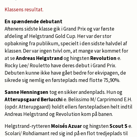
Klassens resultat.
En spændende debutant
Aftenens sidste klasse gik i Grand Prix og var første
afdeling af Helgstrand Gold Cup. Her var der stor
opbakning fra publikum, specielt i den sidste halvdel af
klassen. Der var ingen tvivl om, at mange var kommet for
at se
Andreas Helgstrand
og hingsten
Revolution
e.
Rocky Lee/ Rouletto have deres debut i Grand Prix.
Debuten kunne ikke have gået bedre for ekvipagen, de
sikrede sig nemlig en førsteplads med flotte 75,90%.
Sanne Henningsen
tog en sikker andenplads. Hun og
Atterupsgaard Berlucchi
e. Belissimo M/ Carprimond E.H.
(opdr. Atterupgaard) holdt ellers førstepladsen helt indtil
Andreas Helgstrand og Revolution kom på banen.
Helgstrand-rytteren
Moisés Azuar
og hingsten
Scout S
e.
Scolari/ Rohdiamant red sig ind på en flot tredjeplads til