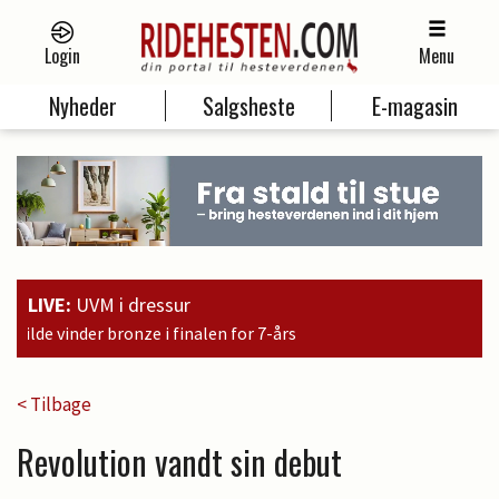
Login
Menu
Nyheder
Salgsheste
E-magasin
LIVE:
UVM i dressur
1
< Tilbage
Revolution vandt sin debut