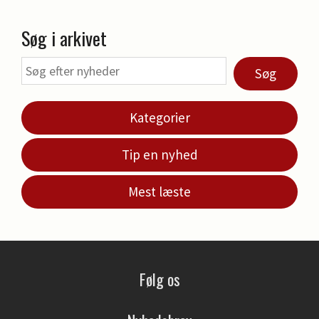
Søg i arkivet
Søg
Kategorier
Tip en nyhed
Mest læste
Følg os