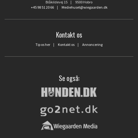
Blåkildevej 15 | 9500 Hobro
+45 98 51 20 66
|
Mediehuset@wiegaarden.dk
Kontakt os
Tip os her
|
Kontakt os
|
Annoncering
Se også: