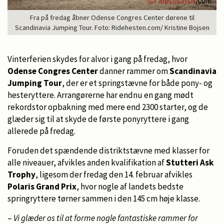
Fra på fredag åbner Odense Congres Center dørene til
Scandinavia Jumping Tour. Foto: Ridehesten.com/ Kristine Bojsen
Vinterferien skydes for alvor i gang på fredag, hvor
Odense Congres Center
danner rammer om
Scandinavia
Jumping Tour
, der er et springstævne for både pony- og
hesteryttere. Arrangørerne har endnu en gang mødt
rekordstor opbakning med mere end 2300 starter, og de
glæder sig til at skyde de første ponyryttere i gang
allerede på fredag.
Foruden det spændende distriktstævne med klasser for
alle niveauer, afvikles anden kvalifikation af
Stutteri Ask
Trophy
, ligesom der fredag den 14. februar afvikles
Polaris Grand Prix
, hvor nogle af landets bedste
springryttere tørner sammen i den 145 cm høje klasse.
–
Vi glæder os til at forme nogle fantastiske rammer for