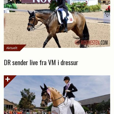
Aktuelt
DR sender live fra VM i dressur