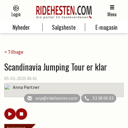
Login
Menu
Nyheder
Salgsheste
E-magasin
< Tilbage
Scandinavia Jumping Tour er klar
05-02-2025 06:42
Anna Pørtner
anp@ridehesten.com
53 38 06 03