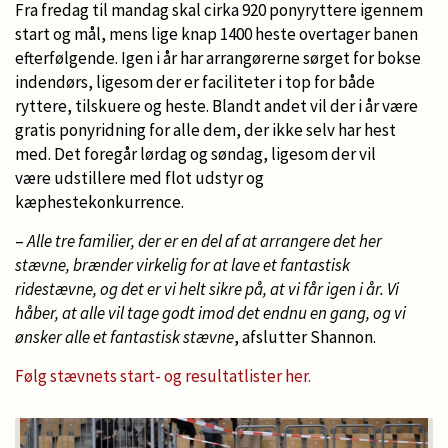
Fra fredag til mandag skal cirka 920 ponyryttere igennem
start og mål, mens lige knap 1400 heste overtager banen
efterfølgende. Igen i år har arrangørerne sørget for bokse
indendørs, ligesom der er faciliteter i top for både
ryttere, tilskuere og heste. Blandt andet vil der i år være
gratis ponyridning for alle dem, der ikke selv har hest
med. Det foregår lørdag og søndag, ligesom der vil
være udstillere med flot udstyr og
kæphestekonkurrence.
–
Alle tre familier, der er en del af at arrangere det her
stævne, brænder virkelig for at lave et fantastisk
ridestævne, og det er vi helt sikre på, at vi får igen i år. Vi
håber, at alle vil tage godt imod det endnu en gang, og vi
ønsker alle et fantastisk stævne
, afslutter Shannon.
Følg stævnets start- og resultatlister her.