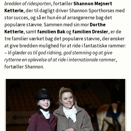
bredden af ridesporten
, fortæller
Shannon Mejnert
Ketterle
, der til dagligt driver Shannon Sporthorses med
stor succes, og så er hun én af arrangørerne bag det
populære stævne. Sammen med sin mor
Dorthe
Ketterle
, samt
familien Bak
og
familien Dresler
, er de
tre familier værket bag det populære stævne, der ønsker
at give bredden mulighed for at ride i fantastiske rammer:
–
Vi glæder os til god ridning, god stemning og at give
rytterne en oplevelse af at ride i internationale rammer
,
fortæller Shannon.