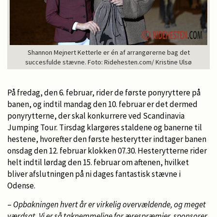
Shannon Mejnert Ketterle er én af arrangørerne bag det
succesfulde stævne. Foto: Ridehesten.com/ Kristine Ulsø
På fredag, den 6. februar, rider de første ponyryttere på
banen, og indtil mandag den 10. februar er det dermed
ponyrytterne, der skal konkurrere ved Scandinavia
Jumping Tour. Tirsdag klargøres staldene og banerne til
hestene, hvorefter den første hesterytter indtager banen
onsdag den 12. februar klokken 07.30. Hesterytterne rider
helt indtil lørdag den 15. februar om aftenen, hvilket
bliver afslutningen på ni dages fantastisk stævne i
Odense.
–
Opbakningen hvert år er virkelig overvældende, og meget
værdsat. Vi er så taknemmelige for ærespræmier, sponsorer,