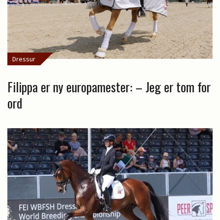
Dressur
Filippa er ny europamester: – Jeg er tom for
ord