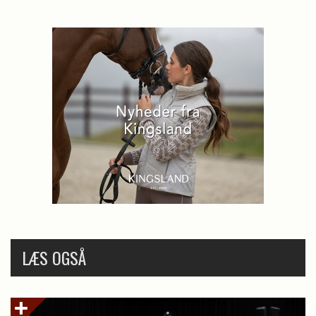
LÆS OGSÅ