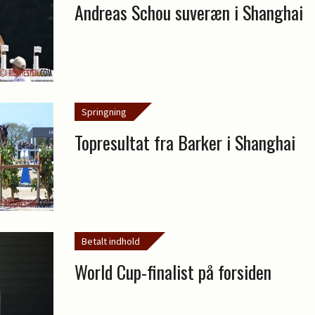
Andreas Schou suveræn i Shanghai
Springning
Topresultat fra Barker i Shanghai
Betalt indhold
World Cup-finalist på forsiden