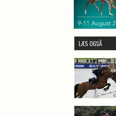
LÆS OGSÅ