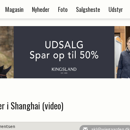
Magasin
Nyheder
Foto
Salgsheste
Udstyr
er i Shanghai (video)
rentsen
akl@wiegaarden.dk