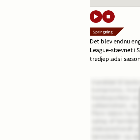
Springning
Det blev endnu eng
League-stævnet i S
tredjeplads i sæso