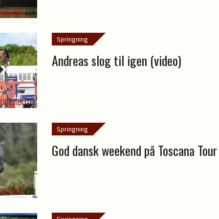
Springning
Andreas slog til igen (video)
Springning
God dansk weekend på Toscana Tour