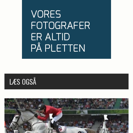
LÆS OGSÅ