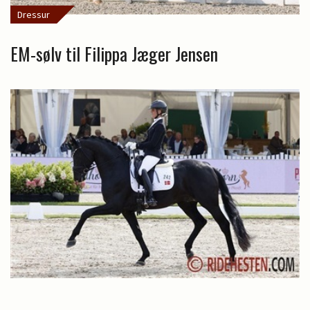
Dressur
EM-sølv til Filippa Jæger Jensen