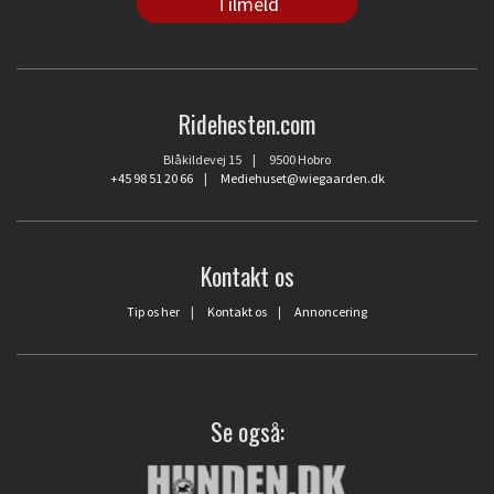
Ridehesten.com
Blåkildevej 15 | 9500 Hobro
+45 98 51 20 66
|
Mediehuset@wiegaarden.dk
Kontakt os
Tip os her
|
Kontakt os
|
Annoncering
Se også: