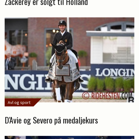
Zackerey er solgt til Holland
Avl og sport
D'Avie og Severo på medaljekurs