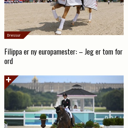
Dressur
Filippa er ny europamester: – Jeg er tom for
ord