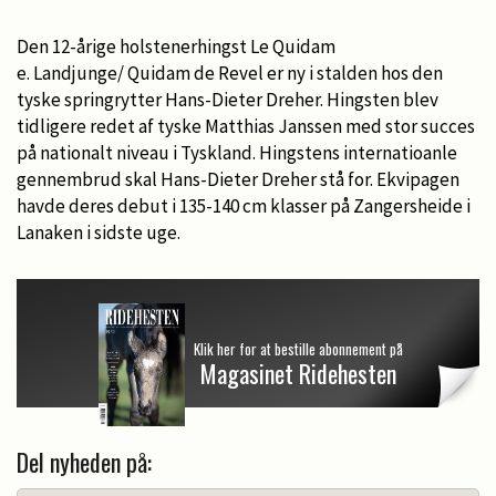
Den 12-årige holstenerhingst Le Quidam
e. Landjunge/ Quidam de Revel er ny i stalden hos den
tyske springrytter Hans-Dieter Dreher. Hingsten blev
tidligere redet af tyske Matthias Janssen med stor succes
på nationalt niveau i Tyskland. Hingstens internatioanle
gennembrud skal Hans-Dieter Dreher stå for. Ekvipagen
havde deres debut i 135-140 cm klasser på Zangersheide i
Lanaken i sidste uge.
Klik her for at bestille abonnement på
Magasinet Ridehesten
Del nyheden på: