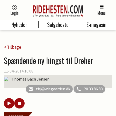
Login
Menu
Nyheder
Salgsheste
E-magasin
< Tilbage
Spændende ny hingst til Dreher
11-04-2014 10:08
Thomas Bach Jensen
tbj@wiegaarden.dk
20 33 86 83