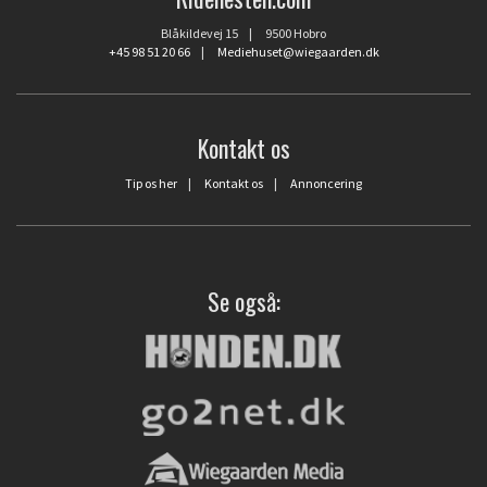
Blåkildevej 15 | 9500 Hobro
+45 98 51 20 66
|
Mediehuset@wiegaarden.dk
Kontakt os
Tip os her
|
Kontakt os
|
Annoncering
Se også: