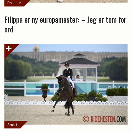
Dressur
Filippa er ny europamester: – Jeg er tom for
ord
Sport