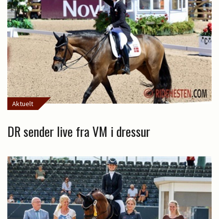
Aktuelt
DR sender live fra VM i dressur