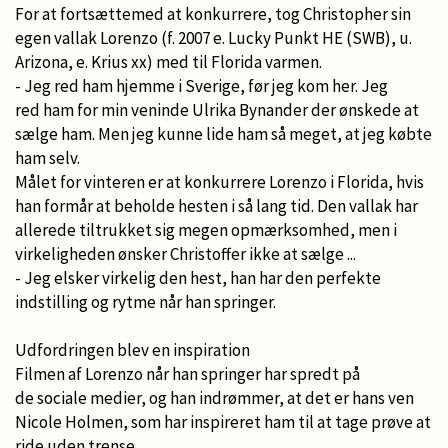
For at fortsættemed at konkurrere, tog Christopher sin
egen vallak Lorenzo (f. 2007 e. Lucky Punkt HE (SWB), u.
Arizona, e. Krius xx) med til Florida varmen.
- Jeg red ham hjemme i Sverige, før jeg kom her. Jeg
red ham for min veninde Ulrika Bynander der ønskede at
sælge ham. Men jeg kunne lide ham så meget, at jeg købte
ham selv.
Målet for vinteren er at konkurrere Lorenzo i Florida, hvis
han formår at beholde hesten i så lang tid. Den vallak har
allerede tiltrukket sig megen opmærksomhed, men i
virkeligheden ønsker Christoffer ikke at sælge ...
- Jeg elsker virkelig den hest, han har den perfekte
indstilling og rytme når han springer.
Udfordringen blev en inspiration
Filmen af Lorenzo når han springer har spredt på
de sociale medier, og han indrømmer, at det er hans ven
Nicole Holmen, som har inspireret ham til at tage prøve at
ride uden trense.