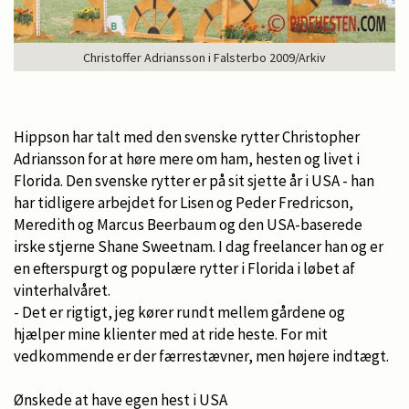
Christoffer Adriansson i Falsterbo 2009/Arkiv
Hippson har talt med den svenske rytter Christopher
Adriansson for at høre mere om ham, hesten og livet i
Florida. Den svenske rytter er på sit sjette år i USA - han
har tidligere arbejdet for Lisen og Peder Fredricson,
Meredith og Marcus Beerbaum og den USA-baserede
irske stjerne Shane Sweetnam. I dag freelancer han og er
en efterspurgt og populære rytter i Florida i løbet af
vinterhalvåret.
- Det er rigtigt, jeg kører rundt mellem gårdene og
hjælper mine klienter med at ride heste. For mit
vedkommende er der færrestævner, men højere indtægt.
Ønskede at have egen hest i USA