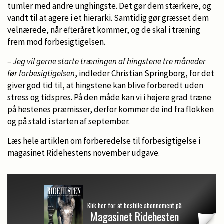
tumler med andre unghingste. Det gør dem stærkere, og
vandt til at agere i et hierarki. Samtidig gør græsset dem
velnærede, når efteråret kommer, og de skal i træning
frem mod forbesigtigelsen.
– Jeg vil gerne starte træningen af hingstene tre måneder
før forbesigtigelsen
, indleder Christian Springborg, for det
giver god tid til, at hingstene kan blive forberedt uden
stress og tidspres. På den måde kan vi i højere grad træne
på hestenes præmisser, derfor kommer de ind fra flokken
og på stald i starten af september.
Læs hele artiklen om forberedelse til forbesigtigelse i
magasinet Ridehestens november udgave.
Klik her for at bestille abonnement på
Magasinet Ridehesten