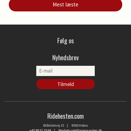
Mest læste
Følg os
Nyhedsbrev
Ridehesten.com
Blåkildevej 15 | 9500 Hobro
+45 98 51 20 66
|
Mediehuset@wiegaarden.dk