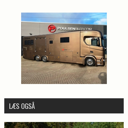
LÆS OGSÅ