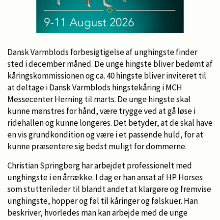
Dansk Varmblods forbesigtigelse af unghingste finder
sted i december måned. De unge hingste bliver bedømt af
kåringskommissionen og ca. 40 hingste bliver inviteret til
at deltage i Dansk Varmblods hingstekåring i MCH
Messecenter Herning til marts. De unge hingste skal
kunne mønstres for hånd, være trygge ved at gå løse i
ridehallen og kunne longeres. Det betyder, at de skal have
en vis grundkondition og være i et passende huld, for at
kunne præsentere sig bedst muligt for dommerne.
Christian Springborg har arbejdet professionelt med
unghingste i en årrække. I dag er han ansat af HP Horses
som stutterileder til blandt andet at klargøre og fremvise
unghingste, hopper og føl til kåringer og følskuer. Han
beskriver, hvorledes man kan arbejde med de unge