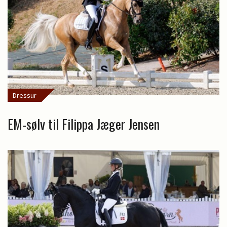
Dressur
EM-sølv til Filippa Jæger Jensen