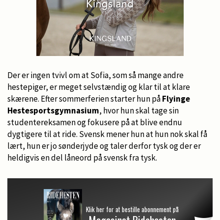
Der er ingen tvivl om at Sofia, som så mange andre
hestepiger, er meget selvstændig og klar til at klare
skærene. Efter sommerferien starter hun på
Flyinge
Hestesportsgymnasium
, hvor hun skal tage sin
studentereksamen og fokusere på at blive endnu
dygtigere til at ride. Svensk mener hun at hun nok skal få
lært, hun er jo sønderjyde og taler derfor tysk og der er
heldigvis en del låneord på svensk fra tysk.
Klik her for at bestille abonnement på