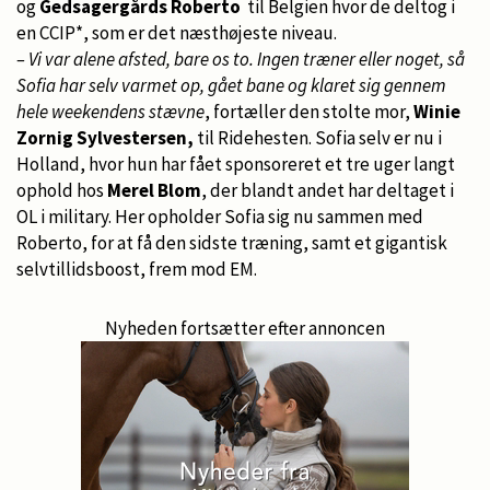
og
Gedsagergårds Roberto
til Belgien hvor de deltog i
en CCIP*, som er det næsthøjeste niveau.
– Vi var alene afsted, bare os to. Ingen træner eller noget, så
Sofia har selv varmet op, gået bane og klaret sig gennem
hele weekendens stævne
, fortæller den stolte mor,
Winie
Zornig Sylvestersen,
til Ridehesten. Sofia selv er nu i
Holland, hvor hun har fået sponsoreret et tre uger langt
ophold hos
Merel Blom
, der blandt andet har deltaget i
OL i military. Her opholder Sofia sig nu sammen med
Roberto, for at få den sidste træning, samt et gigantisk
selvtillidsboost, frem mod EM.
Nyheden fortsætter efter annoncen