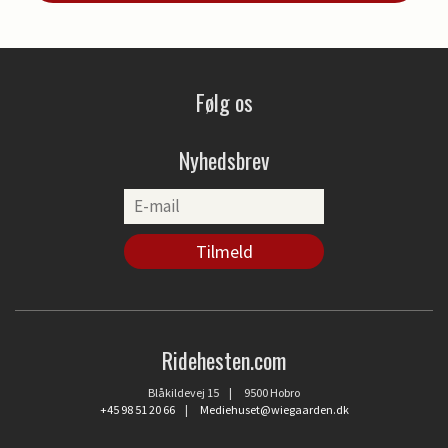
Følg os
Nyhedsbrev
Ridehesten.com
Blåkildevej 15 | 9500 Hobro
+45 98 51 20 66
|
Mediehuset@wiegaarden.dk