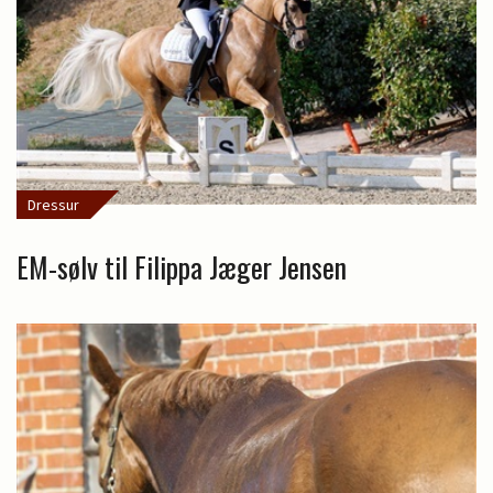
Dressur
EM-sølv til Filippa Jæger Jensen