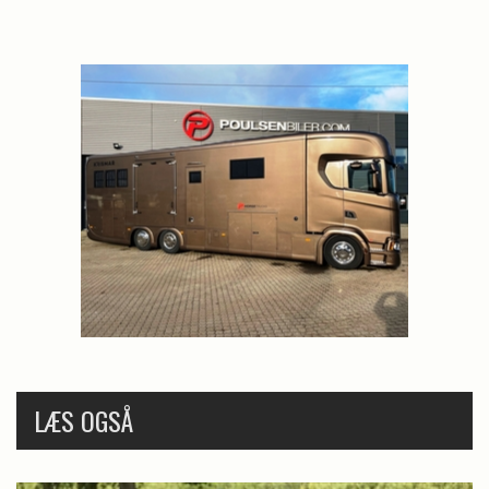
LÆS OGSÅ