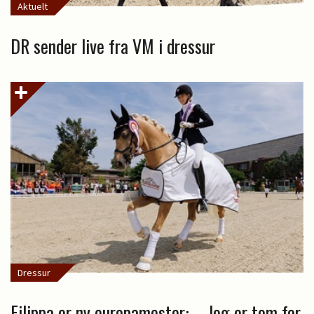
Aktuelt
DR sender live fra VM i dressur
Dressur
Filippa er ny europamester: – Jeg er tom for