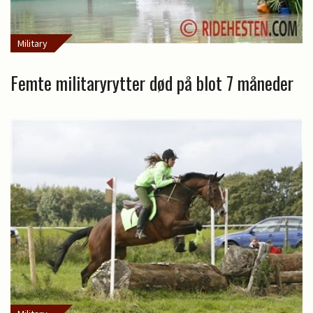
Military
Femte militaryrytter død på blot 7 måneder